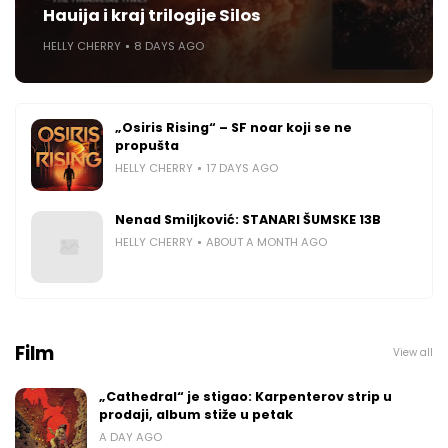
Hauija i kraj trilogije Silos
HELLY CHERRY
8 DAYS AGO
„Osiris Rising“ – SF noar koji se ne
propušta
HELLY CHERRY
17 DAYS AGO
Nenad Smiljković: STANARI ŠUMSKE 13B
HELLY CHERRY
ABOUT A MONTH AGO
Film
View all
„Cathedral“ je stigao: Karpenterov strip u
prodaji, album stiže u petak
A DAY AGO