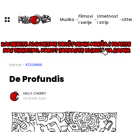
Filmovi
Umetnost
Muzika
Litte
i serije
i strip
Home
KOLUMNA
De Profundis
HELLY CHERRY
14 YEARS AGO