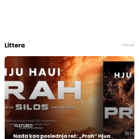
Littera
View all
FEATURED
Nada kao poslednja reč: „Prah“ Hjua