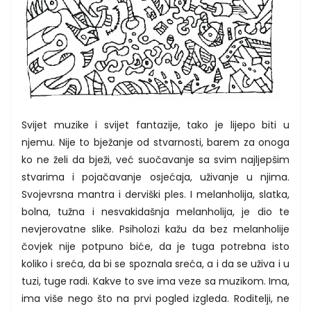
Svijet muzike i svijet fantazije, tako je lijepo biti u
njemu. Nije to bježanje od stvarnosti, barem za onoga
ko ne želi da bježi, već suočavanje sa svim najljepšim
stvarima i pojačavanje osjećaja, uživanje u njima.
Svojevrsna mantra i derviški ples. I melanholija, slatka,
bolna, tužna i nesvakidašnja melanholija, je dio te
nevjerovatne slike. Psiholozi kažu da bez melanholije
čovjek nije potpuno biće, da je tuga potrebna isto
koliko i sreća, da bi se spoznala sreća, a i da se uživa i u
tuzi, tuge radi. Kakve to sve ima veze sa muzikom. Ima,
ima više nego što na prvi pogled izgleda. Roditelji, ne