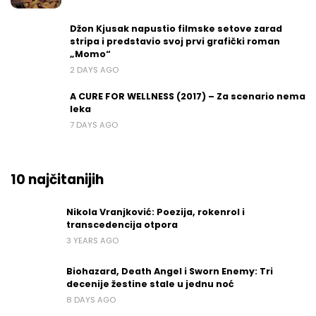
Džon Kjusak napustio filmske setove zarad
stripa i predstavio svoj prvi grafički roman
„Momo“
2 DAYS AGO
A CURE FOR WELLNESS (2017) – Za scenario nema
leka
7 DAYS AGO
10 najčitanijih
Nikola Vranjković: Poezija, rokenrol i
transcedencija otpora
3 YEARS AGO
Biohazard, Death Angel i Sworn Enemy: Tri
decenije žestine stale u jednu noć
8 DAYS AGO