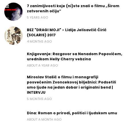
7 zanimljivosti koje (ni)ste znali o filmu „Širom
zatvorenih očiju“
5 YEARS AGO
BEZ "DRAGI MOJI" - Lidija Jelisavčić Ćirić
(SOLARIS) 2017
4 MONTHS AGO
Knjigovanje: Razgovor sa Nenadom Popovićem,
urednikom Helly Cherry vebzina
ABOUT A YEAR AGO
Miroslav Stašić o filmu i monografiji
posvećenim Zvoncekovoj bilježnici: Podsetili
smo ljude na jedan dobar i originalni bend |
INTERVJU
5 MONTHS AGO
Dina: Roman o prirodi, politici i ljudskom umu
ABOUT A MONTH AGO