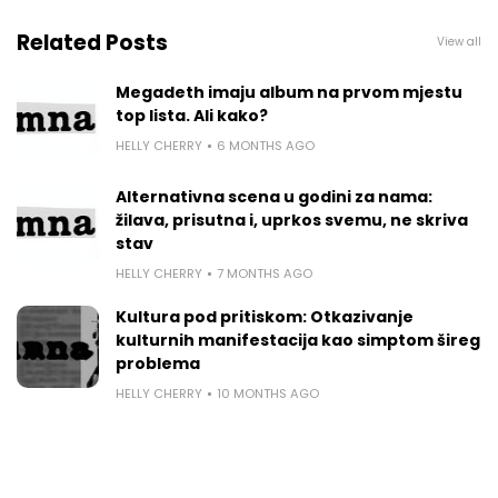
Related Posts
View all
Megadeth imaju album na prvom mjestu
top lista. Ali kako?
HELLY CHERRY
6 MONTHS AGO
Alternativna scena u godini za nama:
žilava, prisutna i, uprkos svemu, ne skriva
stav
HELLY CHERRY
7 MONTHS AGO
Kultura pod pritiskom: Otkazivanje
kulturnih manifestacija kao simptom šireg
problema
HELLY CHERRY
10 MONTHS AGO