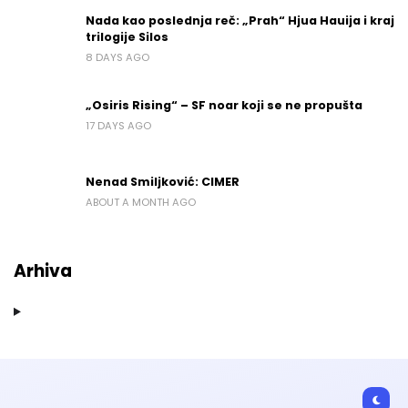
Nada kao poslednja reč: „Prah“ Hjua Hauija i kraj
trilogije Silos
8 DAYS AGO
„Osiris Rising“ – SF noar koji se ne propušta
17 DAYS AGO
Nenad Smiljković: CIMER
ABOUT A MONTH AGO
Arhiva