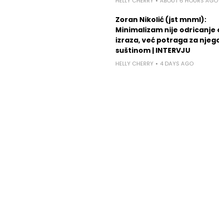
HELLY CHERRY
ABOUT 6 HOURS AGO
Zoran Nikolić (jst mnml):
Minimalizam nije odricanje
izraza, već potraga za nje
suštinom | INTERVJU
HELLY CHERRY
4 DAYS AGO