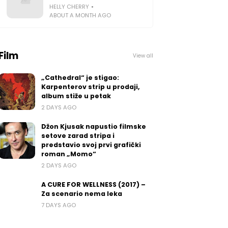
HELLY CHERRY
ABOUT A MONTH AGO
Film
View all
„Cathedral“ je stigao:
Karpenterov strip u prodaji,
album stiže u petak
2 DAYS AGO
Džon Kjusak napustio filmske
setove zarad stripa i
predstavio svoj prvi grafički
roman „Momo“
2 DAYS AGO
A CURE FOR WELLNESS (2017) –
Za scenario nema leka
7 DAYS AGO