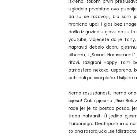
Iskreno, tokom prvih presluša
izgledala prvobitno ovo pisani
da su se razdvojili, bio sam
hronično upali i glas bez snage
došlo iz guzice u glavu da su t
youtube, vidjećete da je Tony, i
napraviti debelo dobru pjesmu
albumu, i „Sexual Harassment“
rifovi, razigrani Happy Tom b
atmosfera nekako, usporena, k
pritisnuli po ivici ploče. Usiljen
Nema razuzdanosti, nema onog
bijesa! Čak i pjesma „Rise Belo
rade jer je to postao posao, jer
treba nahraniti (i jedino pjes
Turbonegro Deathpunk ima naravn
to ona razarajuća „selfdistracto