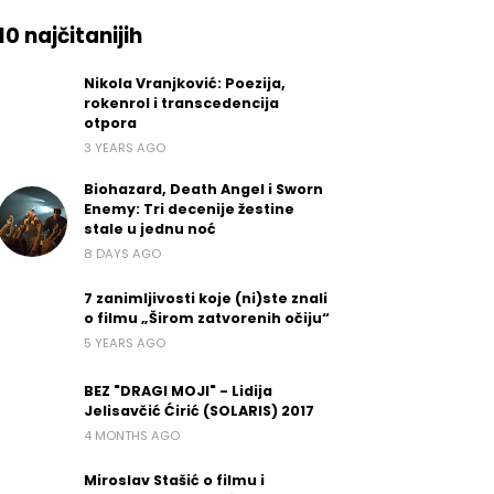
10 najčitanijih
Nikola Vranjković: Poezija,
rokenrol i transcedencija
otpora
3 YEARS AGO
Biohazard, Death Angel i Sworn
Enemy: Tri decenije žestine
stale u jednu noć
8 DAYS AGO
7 zanimljivosti koje (ni)ste znali
o filmu „Širom zatvorenih očiju“
5 YEARS AGO
BEZ "DRAGI MOJI" - Lidija
Jelisavčić Ćirić (SOLARIS) 2017
4 MONTHS AGO
Miroslav Stašić o filmu i