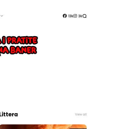
13k
3k
Littera
View all