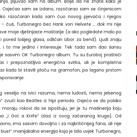
vanja, pljuvao sam na album. Bolje da ne znate kako je
je. Osjećao sam se izdano, razočarao sam se činjenicom
 jako razočaran kada sam čuo novog pjevača i njegov
 – čuš, Turbonegro bez Hank von Helvete ... dok mi nije
o sve moje djetinjaste maštarije (a ako pogledate malo po
 pored lošijeg glasa, odličan izbor za bend). Ljudi znaju
, i to me jedino i interesuje. Tek tada sam dao šansu
 je sasvim OK Turbonegro album. Tu su Euroboj prašteći
as i prepoznatljiva energična svirka, ali je kompletna
ao kada bi stavili ploču na gramofon, pa lagano prstom
o usporavanje.
 veselja na ivici razuma, nema ludosti, nema jebenog
w“ zvuči kao Beatles iz hipi perioda. Osjeća se da polako
 moraju rokovi da se ispoštuju, jer je tu mašinerija koju
ma „I Got a Knife“ izlazi iz ovog začaranog kruga). Od
o, ima sasvim dovoljno i za najkritičnijeg fana, ali nije
 bust“ manijakalna energija koja je bila uvjek Turbonegro,