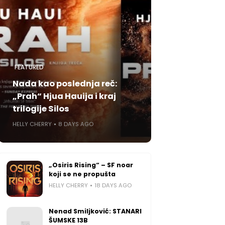
FEATURED
Nada kao poslednja reč:
„Prah“ Hjua Hauija i kraj
trilogije Silos
HELLY CHERRY
8 DAYS AGO
„Osiris Rising“ – SF noar
koji se ne propušta
HELLY CHERRY
18 DAYS AGO
Nenad Smiljković: STANARI
ŠUMSKE 13B