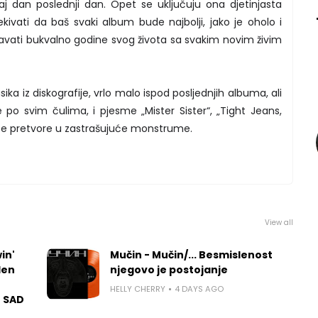
j dan poslednji dan. Opet se uključuju ona djetinjasta
ivati da baš svaki album bude najbolji, jako je oholo i
avati bukvalno godine svog života sa svakim novim živim
ika iz diskografije, vrlo malo ispod posljednjih albuma, ali
po svim čulima, i pjesme „Mister Sister“, „Tight Jeans,
se pretvore u zastrašujuće monstrume.
View all
in'
Mučin - Mučin/... Besmislenost
len
njegovo je postojanje
HELLY CHERRY
4 DAYS AGO
u SAD