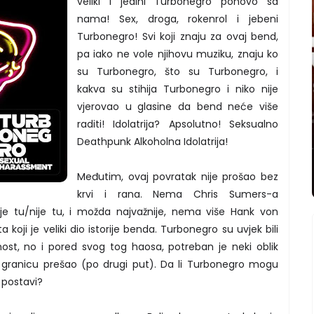
veliki i jedini Turbonegro ponovo sa
nama! Sex, droga, rokenrol i jebeni
Turbonegro! Svi koji znaju za ovaj bend,
pa iako ne vole njihovu muziku, znaju ko
su Turbonegro, što su Turbonegro, i
kakva su stihija Turbonegro i niko nije
vjerovao u glasine da bend neće više
raditi! Idolatrija? Apsolutno! Seksualno
Deathpunk Alkoholna Idolatrija!
Međutim, ovaj povratak nije prošao bez
krvi i rana. Nema Chris Sumers-a
 je tu/nije tu, i možda najvažnije, nema više Hank von
 koji je veliki dio istorije benda. Turbonegro su uvjek bili
ost, no i pored svog tog haosa, potreban je neki oblik
u granicu prešao (po drugi put). Da li Turbonegro mogu
j postavi?