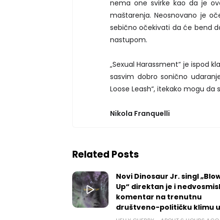
nema one svirke kao da je ova
maštarenja. Neosnovano je oček
sebično očekivati da će bend d
nastupom.
„Sexual Harassment“ je ispod klas
sasvim dobro sonično udaranje 
Loose Leash“, itekako mogu da 
Nikola Franquelli
Related Posts
Novi Dinosaur Jr. singl „Blow
Up“ direktan je i nedvosmis
komentar na trenutnu
društveno-političku klimu 