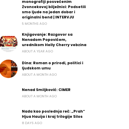
monografiji posvećenim
Zvoncekovoj bilježnici: Podsetili
smo ljude na jedan dobar i
originalni bend | INTERVJU
5 MONTHS AGO
Knjigovanje: Razgovor sa
Nenadom Popovićem,
urednikom Helly Cherry vebzina
ABOUT A YEAR AGO
Dina: Roman o prirodi, politici i
ljudskom umu
ABOUT A MONTH AGO
Nenad Smiljković: CIMER
ABOUT A MONTH AGO
Nada kao poslednja reč: „Prah“
Hjua Hauija i kraj trilogije Silos
8 DAYS AGO