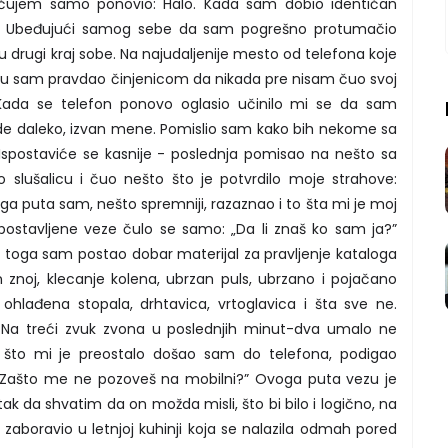
čujem samo ponovio: Halo. Kada sam dobio identičan
u. Ubeđujući samog sebe da sam pogrešno protumačio
 u drugi kraj sobe. Na najudaljenije mesto od telefona koje
aciju sam pravdao činjenicom da nikada pre nisam čuo svoj
 Kada se telefon ponovo oglasio učinilo mi se da sam
negde daleko, izvan mene. Pomislio sam kako bih nekome sa
 Ispostaviće se kasnije - poslednja pomisao na nešto sa
 slušalicu i čuo nešto što je potvrdilo moje strahove:
 puta sam, nešto spremniji, razaznao i to šta mi je moj
spostavljene veze čulo se samo: „Da li znaš ko sam ja?”
toga sam postao dobar materijal za pravljenje kataloga
 znoj, klecanje kolena, ubrzan puls, ubrzano i pojačano
 ohlađena stopala, drhtavica, vrtoglavica i šta sve ne.
. Na treći zvuk zvona u poslednjih minut-dva umalo ne
što mi je preostalo došao sam do telefona, podigao
s: „Zašto me ne pozoveš na mobilni?” Ovoga puta vezu je
ak da shvatim da on možda misli, što bi bilo i logično, na
zaboravio u letnjoj kuhinji koja se nalazila odmah pored