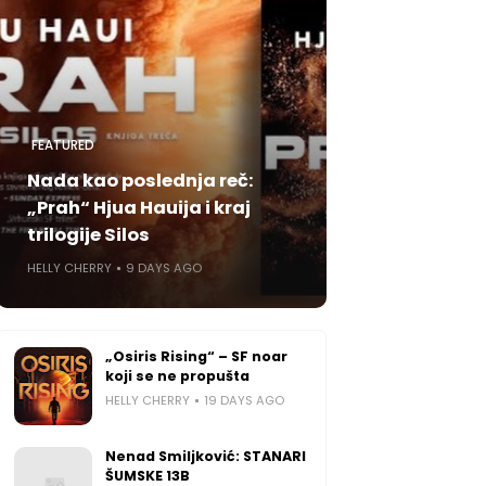
FEATURED
Nada kao poslednja reč:
„Prah“ Hjua Hauija i kraj
trilogije Silos
HELLY CHERRY
9 DAYS AGO
„Osiris Rising“ – SF noar
koji se ne propušta
HELLY CHERRY
19 DAYS AGO
Nenad Smiljković: STANARI
ŠUMSKE 13B