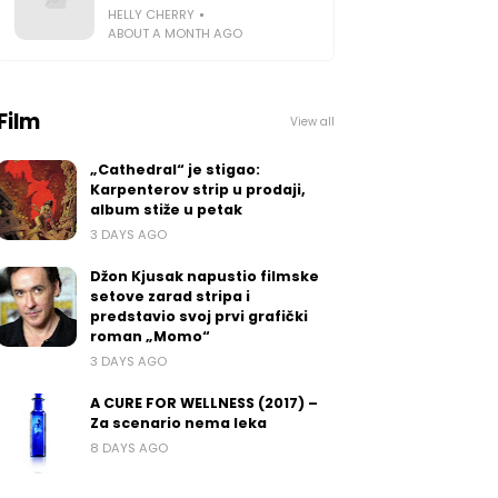
HELLY CHERRY
ABOUT A MONTH AGO
Film
View all
„Cathedral“ je stigao:
Karpenterov strip u prodaji,
album stiže u petak
3 DAYS AGO
Džon Kjusak napustio filmske
setove zarad stripa i
predstavio svoj prvi grafički
roman „Momo“
3 DAYS AGO
A CURE FOR WELLNESS (2017) –
Za scenario nema leka
8 DAYS AGO