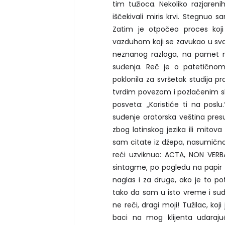
tim tužioca. Nekoliko razjarenih
iščekivali miris krvi. Stegnuo 
Zatim je otpočeo proces koj
vazduhom koji se zavukao u svak
neznanog razloga, na pamet m
suđenja. Reč je o patetičnom i
poklonila za svršetak studija p
tvrdim povezom i pozlaćenim slo
posveta: „Koristiće ti na poslu
suđenje oratorska veština presud
zbog latinskog jezika ili mitova
sam citate iz džepa, nasumično i
reći uzviknuo: ACTA, NON VERB
sintagme, po pogledu na papir p
naglas i za druge, ako je to p
tako da sam u isto vreme i sud
ne reči, dragi moji! Tužilac, koj
baci na mog klijenta udaraju