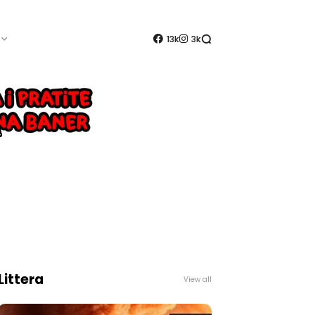
13k
3k
Littera
View all