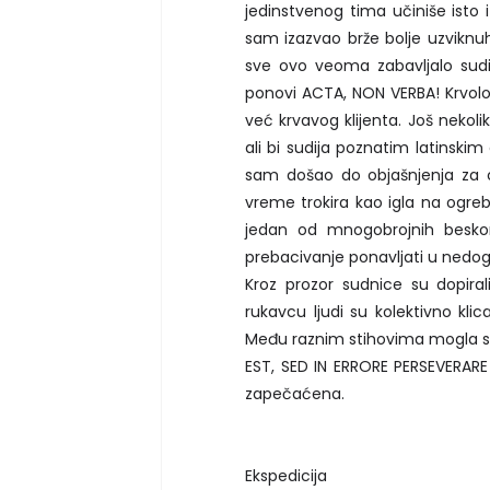
jedinstvenog tima učiniše isto
sam izazvao brže bolje uzviknuh 
sve ovo veoma zabavljalo sudi
ponovi ACTA, NON VERBA! Krvol
već krvavog klijenta. Još neko
ali bi sudija poznatim latinski
sam došao do objašnjenja za c
vreme trokira kao igla na ogreba
jedan od mnogobrojnih besko
prebacivanje ponavljati u nedogl
Kroz prozor sudnice su dopira
rukavcu ljudi su kolektivno kl
Među raznim stihovima mogla se
EST, SED IN ERRORE PERSEVERARE 
zapečaćena.
Ekspedicija