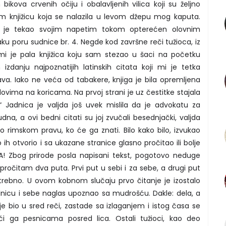
 bikova crvenih očiju i obalavljenih vilica koji su željno
sam knjižicu koja se nalazila u levom džepu mog kaputa.
i je tekao svojim napetim tokom opterećen olovnim
u poru sudnice br. 4. Negde kod završne reči tužioca, iz
i je pala knjižica koju sam stezao u šaci na početku
zdanju najpoznatijih latinskih citata koji mi je tetka
rava. Iako ne veća od tabakere, knjiga je bila opremljena
vima na koricama. Na prvoj strani je uz čestitke stajala
.“ Jadnica je valjda još uvek mislila da je advokatu za
na, a ovi bedni citati su joj zvučali besednjački, valjda
 o rimskom pravu, ko će ga znati. Bilo kako bilo, izvukao
h otvorio i sa ukazane stranice glasno pročitao ili bolje
A! Zbog prirode posla napisani tekst, pogotovo neduge
ročitam dva puta. Prvi put u sebi i za sebe, a drugi put
otrebno. U ovom kobnom slučaju prvo čitanje je izostalo
nicu i sebe naglas upoznao sa mudrošću. Dakle: dela, a
i je bio u sred reči, zastade sa izlaganjem i istog časa se
ći ga pesnicama posred lica. Ostali tužioci, kao deo