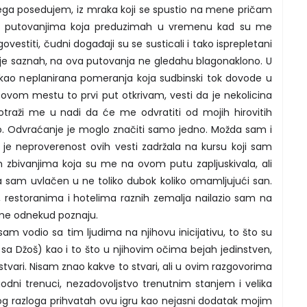
ega posedujem, iz mraka koji se spustio na mene pričam
im putovanjima koja preduzimah u vremenu kad su me
vestiti, čudni događaji su se susticali i tako isprepletani
nije saznah, na ova putovanja ne gledahu blagonaklono. U
kao neplanirana pomeranja koja sudbinski tok dovode u
 ovom mestu to prvi put otkrivam, vesti da je nekolicina
i potraži me u nadi da će me odvratiti od mojih hirovitih
 Odvraćanje je moglo značiti samo jedno. Možda sam i
je neproverenost ovih vesti zadržala na kursu koji sam
m zbivanjima koja su me na ovom putu zapljuskivala, ali
a sam uvlačen u ne toliko dubok koliko omamljujući san.
 restoranima i hotelima raznih zemalja nailazio sam na
a me odnekud poznaju.
sam vodio sa tim ljudima na njihovu inicijativu, to što su
 sa Džoš) kao i to što u njihovim očima bejah jedinstven,
tvari. Nisam znao kakve to stvari, ali u ovim razgovorima
godni trenuci, nezadovoljstvo trenutnim stanjem i velika
og razloga prihvatah ovu igru kao nejasni dodatak mojim