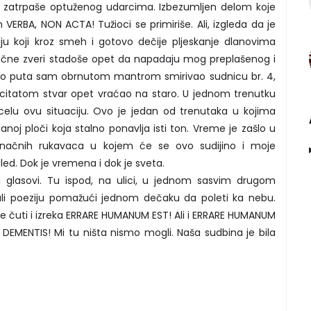
 i zatrpaše optuženog udarcima. Izbezumljen delom koje
VERBA, NON ACTA! Tužioci se primiriše. Ali, izgleda da je
ju koji kroz smeh i gotovo dečije pljeskanje dlanovima
očne zveri stadoše opet da napadaju mog preplašenog i
liko puta sam obrnutom mantrom smirivao sudnicu br. 4,
m citatom stvar opet vraćao na staro. U jednom trenutku
elu ovu situaciju. Ovo je jedan od trenutaka u kojima
noj ploči koja stalno ponavlja isti ton. Vreme je zašlo u
načnih rukavaca u kojem će se ovo sudijino i moje
ed. Dok je vremena i dok je sveta.
li glasovi. Tu ispod, na ulici, u jednom sasvim drugom
icali poeziju pomažući jednom dečaku da poleti ka nebu.
 čuti i izreka ERRARE HUMANUM EST! Ali i ERRARE HUMANUM
DEMENTIS! Mi tu ništa nismo mogli. Naša sudbina je bila