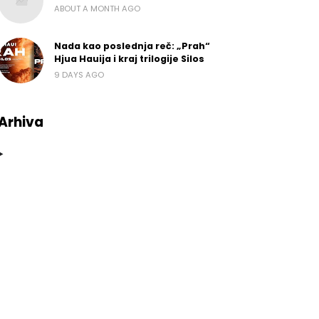
ABOUT A MONTH AGO
Nada kao poslednja reč: „Prah“
Hjua Hauija i kraj trilogije Silos
9 DAYS AGO
Arhiva