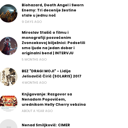
Biohazard, Death Angel i Sworn
Enemy: Tri decenije žestine
stale u jednu noć
9 DAYS AGO
Miroslav Stašić o filmu i
monografiji posvećenim
Zvoncekovoj bilježnici: Podsetili
smo ljude na jedan dobar i
originalni bend | INTERVJU
5 MONTHS AGO
BEZ "DRAGI MOJI" - Lidija
Jelisavčić Ćirić (SOLARIS) 2017
4 MONTHS AGO
Knjigovanje: Razgovor sa
Nenadom Popovićem,
urednikom Helly Cherry vebzina
ABOUT A YEAR AGO
Nenad Smiljković: CIMER