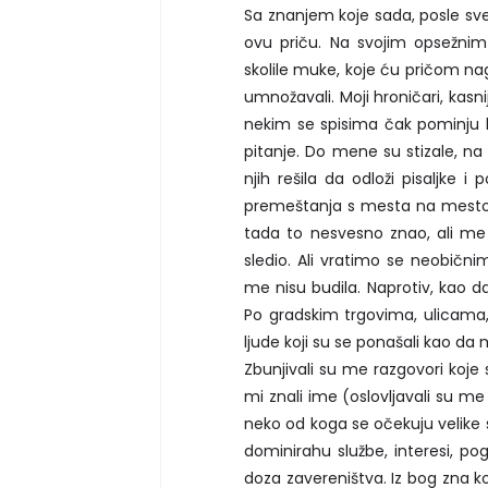
Sa znanjem koje sada, posle sv
ovu priču. Na svojim opsežn
skolile muke, koje ću pričom nago
umnožavali. Moji hroničari, kas
nekim se spisima čak pominju 
pitanje. Do mene su stizale, na
njih rešila da odloži pisaljke 
premeštanja s mesta na mesto.
tada to nesvesno znao, ali me 
sledio. Ali vratimo se neobični
me nisu budila. Naprotiv, kao d
Po gradskim trgovima, ulicama,
ljude koji su se ponašali kao d
Zbunjivali su me razgovori koje 
mi znali ime (oslovljavali su me
neko od koga se očekuju velike s
dominirahu službe, interesi, po
doza zavereništva. Iz bog zna k