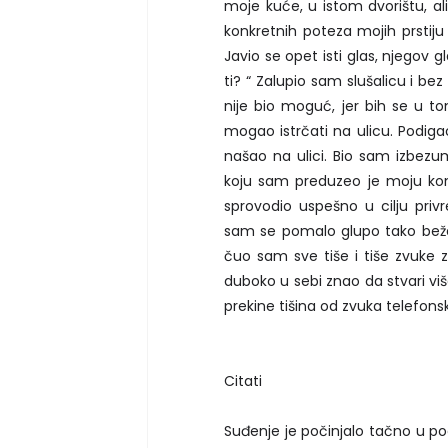
moje kuće, u istom dvorištu, 
konkretnih poteza mojih prstij
Javio se opet isti glas, njegov g
ti? “ Zalupio sam slušalicu i be
nije bio moguć, jer bih se u to
mogao istrčati na ulicu. Podig
našao na ulici. Bio sam izbezum
koju sam preduzeo je moju kon
sprovodio uspešno u cilju pr
sam se pomalo glupo tako bežeć
čuo sam sve tiše i tiše zvuke
duboko u sebi znao da stvari vi
prekine tišina od zvuka telefons
Citati
Suđenje je počinjalo tačno u po