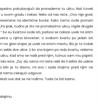
uspešno pokušavajući da pronađemo tu ulicu. Naš čovek
 u ovom gradu i čekao. Neko od nas reče: „Ovo nije grad,
resečena na identične kocke. Kako ćemo ovde pronaći
 „Pa ipak, čudno je što ne pronalazimo ulicu, nigde drugde
 Svi su kvartovi ovde isti, parkovi se nalaze uvek na istim
rveća u njima istovetan. U svakom kvartu po jedan isti
m na glavi stajao je uvek na istom mestu. Bio je to ćošak
sekle dve ulice. U ko zna kojem po redu kvartu, rešismo
licu. Kad smo se našli pred njim, tutnuo sam mu papirić
da reče: „Da, da, samo mi niste rekli da li želite da uđete
, a bilo je to davno, mi evo i sada stojimo pred njim ne
red nama čekajući odgovor.
kati sve dok se ne rodimo. Tada će biti kasno.
alajimu