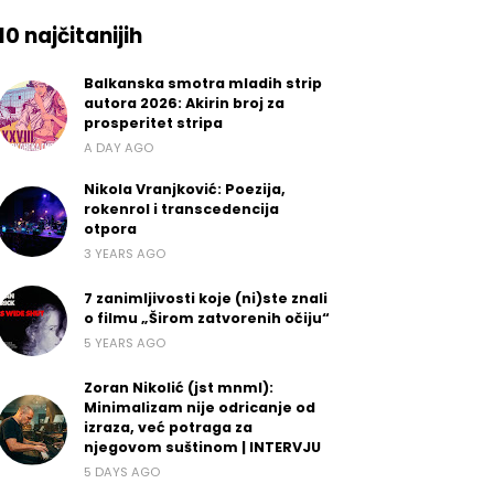
10 najčitanijih
Balkanska smotra mladih strip
autora 2026: Akirin broj za
prosperitet stripa
A DAY AGO
Nikola Vranjković: Poezija,
rokenrol i transcedencija
otpora
3 YEARS AGO
7 zanimljivosti koje (ni)ste znali
o filmu „Širom zatvorenih očiju“
5 YEARS AGO
Zoran Nikolić (jst mnml):
Minimalizam nije odricanje od
izraza, već potraga za
njegovom suštinom | INTERVJU
5 DAYS AGO