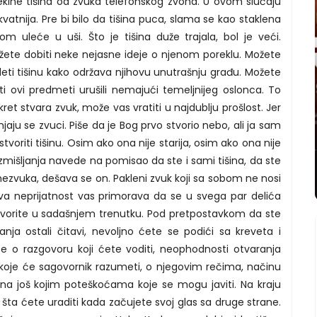
kine tišina od zvuka telefonskog zvona. U ovom slučaju
vatnija. Pre bi bilo da tišina puca, slama se kao staklena
m uleće u uši. Što je tišina duže trajala, bol je veći.
žete dobiti neke nejasne ideje o njenom poreklu. Možete
deti tišinu kako održava njihovu unutrašnju građu. Možete
sti ovi predmeti urušili nemajući temeljnijeg oslonca. To
ret stvara zvuk, može vas vratiti u najdublju prošlost. Jer
jaju se zvuci. Piše da je Bog prvo stvorio nebo, ali ja sam
voriti tišinu. Osim ako ona nije starija, osim ako ona nije
razmišljanja navede na pomisao da ste i sami tišina, da ste
ezvuka, dešava se on. Pakleni zvuk koji sa sobom ne nosi
Ova neprijatnost vas primorava da se u svega par delića
vorite u sadašnjem trenutku. Pod pretpostavkom da ste
ja ostali čitavi, nevoljno ćete se podići sa kreveta i
ćete o razgovoru koji ćete voditi, neophodnosti otvaranja
ih koje će sagovornik razumeti, o njegovim rečima, načinu
zna još kojim poteškoćama koje se mogu javiti. Na kraju
Ali šta ćete uraditi kada začujete svoj glas sa druge strane.