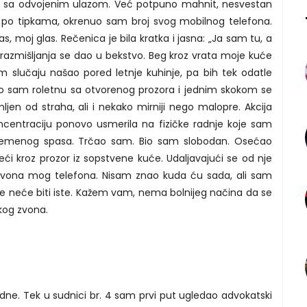
ali sa odvojenim ulazom. Već potpuno mahnit, nesvestan
u po tipkama, okrenuo sam broj svog mobilnog telefona.
las, moj glas. Rečenica je bila kratka i jasna: „Ja sam tu, a
z razmišljanja se dao u bekstvo. Beg kroz vrata moje kuće
m slučaju našao pored letnje kuhinje, pa bih tek odatle
ao sam roletnu sa otvorenog prozora i jednim skokom se
ljen od straha, ali i nekako mirniji nego malopre. Akcija
centraciju ponovo usmerila na fizičke radnje koje sam
ivremenog spasa. Trčao sam. Bio sam slobodan. Osećao
i kroz prozor iz sopstvene kuće. Udaljavajući se od nje
 zvona mog telefona. Nisam znao kuda ću sada, ali sam
še neće biti iste. Kažem vam, nema bolnijeg načina da se
kog zvona.
dne. Tek u sudnici br. 4 sam prvi put ugledao advokatski