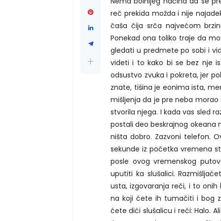
Nema bolnijeg načina da se pre
reč prekida možda i nije najadek
čaša čija srča najvećom brzino
Ponekad ona toliko traje da mo
gledati u predmete po sobi i vi
videti i to kako bi se bez nje i
odsustvo zvuka i pokreta, jer pok
znate, tišina je eonima ista, men
mišljenja da je pre neba morao st
stvorila njega. I kada vas sled 
postali deo beskrajnog okeana n
ništa dobro. Zazvoni telefon. 
sekunde iz početka vremena st
posle ovog vremenskog putovan
uputiti ka slušalici. Razmišlja
usta, izgovaranja reči, i to on
na koji ćete ih tumačiti i bog 
ćete dići slušalicu i reći: Halo. 