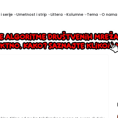
i serije
Umetnost i strip
Littera
Kolumne
Tema
O nama