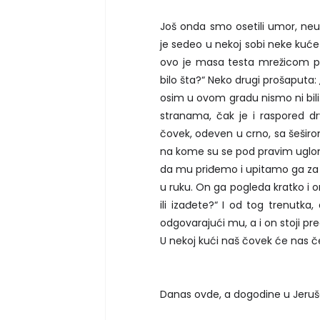
Još onda smo osetili umor, ne
je sedeo u nekoj sobi neke kuće
ovo je masa testa mrežicom p
bilo šta?“ Neko drugi prošaputa:
osim u ovom gradu nismo ni bili.“
stranama, čak je i raspored d
čovek, odeven u crno, sa šeširo
na kome su se pod pravim uglom 
da mu priđemo i upitamo ga za u
u ruku. On ga pogleda kratko i on
ili izađete?“ I od tog trenutka
odgovarajući mu, a i on stoji p
U nekoj kući naš čovek će nas če
Danas ovde, a dogodine u Jeruš