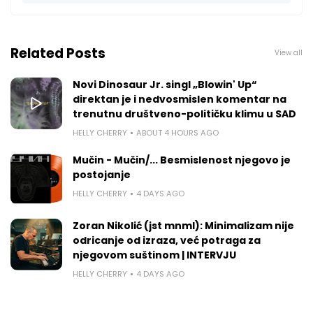
Related Posts
View all
Novi Dinosaur Jr. singl „Blowin' Up“
direktan je i nedvosmislen komentar na
trenutnu društveno-političku klimu u SAD
HELLY CHERRY
ABOUT 4 HOURS AGO
Mučin - Mučin/... Besmislenost njegovo je
postojanje
HELLY CHERRY
4 DAYS AGO
Zoran Nikolić (jst mnml): Minimalizam nije
odricanje od izraza, već potraga za
njegovom suštinom | INTERVJU
HELLY CHERRY
4 DAYS AGO