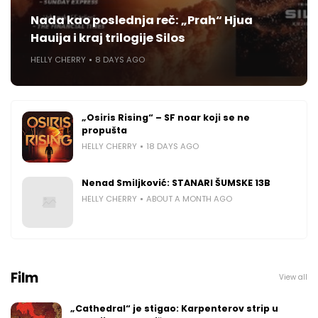
Nada kao poslednja reč: „Prah“ Hjua
Hauija i kraj trilogije Silos
HELLY CHERRY
8 DAYS AGO
„Osiris Rising“ – SF noar koji se ne
propušta
HELLY CHERRY
18 DAYS AGO
Nenad Smiljković: STANARI ŠUMSKE 13B
HELLY CHERRY
ABOUT A MONTH AGO
Film
View all
„Cathedral“ je stigao: Karpenterov strip u