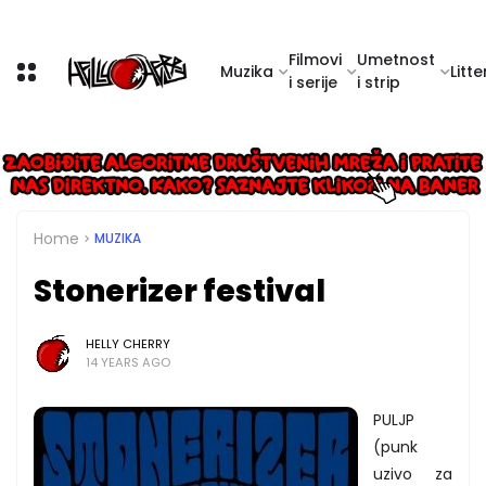
Filmovi
Umetnost
Muzika
Litte
i serije
i strip
Home
MUZIKA
Stonerizer festival
HELLY CHERRY
14 YEARS AGO
PULJP
(punk
uzivo za