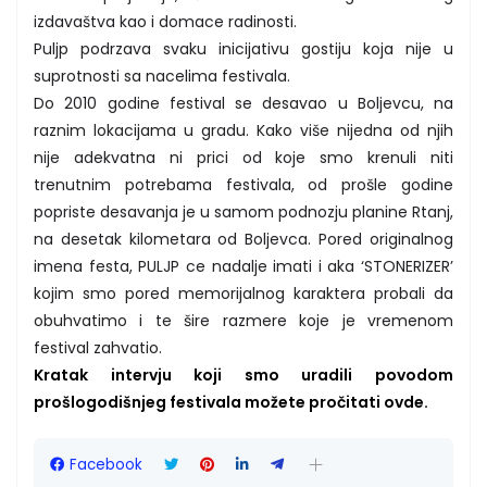
izdavaštva kao i domace radinosti.
Puljp podrzava svaku inicijativu gostiju koja nije u
suprotnosti sa nacelima festivala.
Do 2010 godine festival se desavao u Boljevcu, na
raznim lokacijama u gradu. Kako više nijedna od njih
nije adekvatna ni prici od koje smo krenuli niti
trenutnim potrebama festivala, od prošle godine
popriste desavanja je u samom podnozju planine Rtanj,
na desetak kilometara od Boljevca. Pored originalnog
imena festa, PULJP ce nadalje imati i aka ‘STONERIZER’
kojim smo pored memorijalnog karaktera probali da
obuhvatimo i te šire razmere koje je vremenom
festival zahvatio.
Kratak intervju koji smo uradili povodom
prošlogodišnjeg festivala možete pročitati ovde.
Facebook