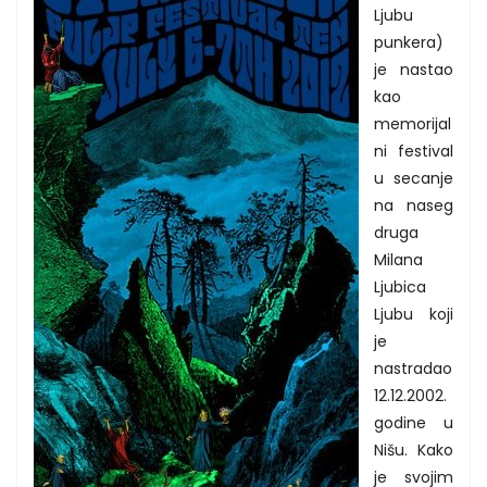
Ljubu
punkera)
je nastao
kao
memorijal
ni festival
u secanje
na naseg
druga
Milana
Ljubica
Ljubu koji
je
nastradao
12.12.2002.
godine u
Nišu. Kako
je svojim