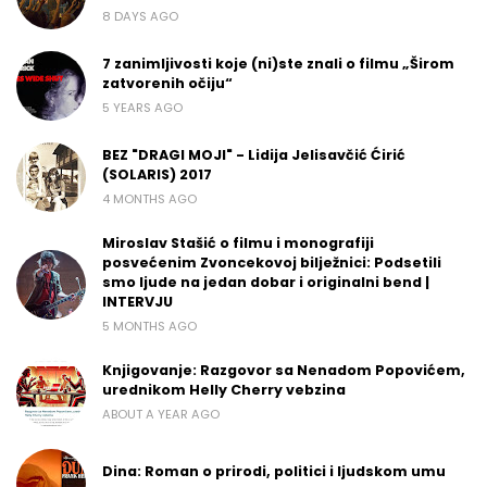
8 DAYS AGO
7 zanimljivosti koje (ni)ste znali o filmu „Širom
zatvorenih očiju“
5 YEARS AGO
BEZ "DRAGI MOJI" - Lidija Jelisavčić Ćirić
(SOLARIS) 2017
4 MONTHS AGO
Miroslav Stašić o filmu i monografiji
posvećenim Zvoncekovoj bilježnici: Podsetili
smo ljude na jedan dobar i originalni bend |
INTERVJU
5 MONTHS AGO
Knjigovanje: Razgovor sa Nenadom Popovićem,
urednikom Helly Cherry vebzina
ABOUT A YEAR AGO
Dina: Roman o prirodi, politici i ljudskom umu