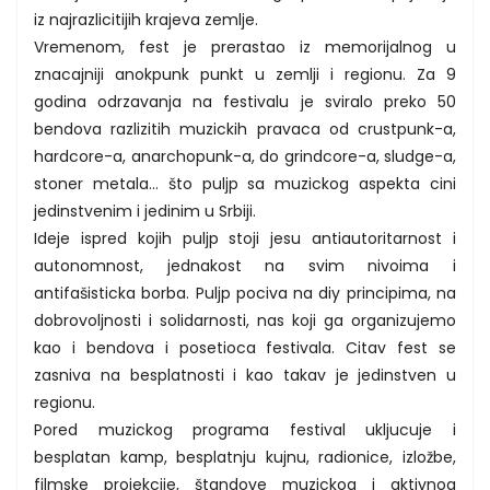
iz najrazlicitijih krajeva zemlje.
Vremenom, fest je prerastao iz memorijalnog u
znacajniji anokpunk punkt u zemlji i regionu. Za 9
godina odrzavanja na festivalu je sviralo preko 50
bendova razlizitih muzickih pravaca od crustpunk-a,
hardcore-a, anarchopunk-a, do grindcore-a, sludge-a,
stoner metala… što puljp sa muzickog aspekta cini
jedinstvenim i jedinim u Srbiji.
Ideje ispred kojih puljp stoji jesu antiautoritarnost i
autonomnost, jednakost na svim nivoima i
antifašisticka borba. Puljp pociva na diy principima, na
dobrovoljnosti i solidarnosti, nas koji ga organizujemo
kao i bendova i posetioca festivala. Citav fest se
zasniva na besplatnosti i kao takav je jedinstven u
regionu.
Pored muzickog programa festival ukljucuje i
besplatan kamp, besplatnju kujnu, radionice, izložbe,
filmske projekcije, štandove muzickog i aktivnog