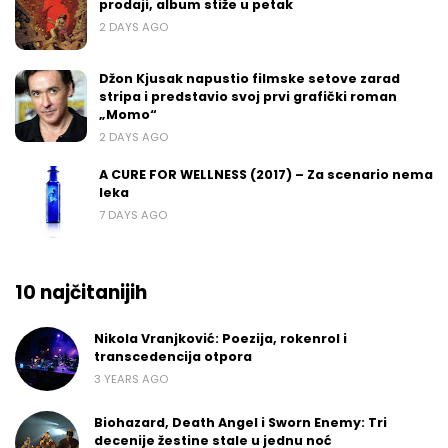
prodaji, album stiže u petak
2 DAYS AGO
Džon Kjusak napustio filmske setove zarad
stripa i predstavio svoj prvi grafički roman
„Momo“
2 DAYS AGO
A CURE FOR WELLNESS (2017) – Za scenario nema
leka
7 DAYS AGO
10 najčitanijih
Nikola Vranjković: Poezija, rokenrol i
transcedencija otpora
3 YEARS AGO
Biohazard, Death Angel i Sworn Enemy: Tri
decenije žestine stale u jednu noć