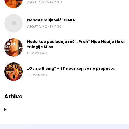
ABOUT A MONTH AGO
Nenad Smiljković: CIMER
ABOUT A MONTH AGO
Nada kao poslednja reč: „Prah“ Hjua Hauija i kraj
trilogije Silos
8 DAYS AGO
„Osiris Rising“ – SF noar koji se ne propušta
18 DAYS AGO
Arhiva