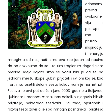
odnosom
prema
svakodne
vlju i
postupci
ma
pružao
inspiraciju
i energiju
mnogima od nas, našli smo ovo kao jedan od nacina
da ne dozvolimo da se i to tim tragicnim dogadjajem
prekine. Ideja kojom smo se vodili bila je da se na
jednom mestu skupe Ljubini prijatelji i svi oni koji se, kao
i on, nisu osetili delom sveta kakav nam je nametnut.
Festival je prvi put održan juna 2003. godine u Boljevcu,
Ljubinom i rodnom mestu nas nekoliko njegovih bliskih
prijatelja, pokretaca festivala. Od tada, opstanak i
razvoj festa zavisio je i od mnogih poznanika i prijatelja