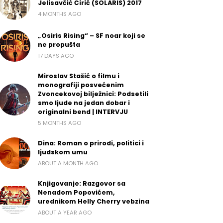
Jelisavčić Ćirić (SOLARIS) 2017
4 MONTHS AGO
„Osiris Rising“ – SF noar koji se
ne propušta
17 DAYS AGO
Miroslav Stašić o filmu i
monografiji posvećenim
Zvoncekovoj bilježnici: Podsetili
smo ljude na jedan dobar i
originalni bend | INTERVJU
5 MONTHS AGO
Dina: Roman o prirodi, politici i
ljudskom umu
ABOUT A MONTH AGO
Knjigovanje: Razgovor sa
Nenadom Popovićem,
urednikom Helly Cherry vebzina
ABOUT A YEAR AGO