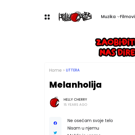
Muzika
Filmovi 
Home
LITTERA
Melanholija
HELLY CHERRY
15 YEARS AGO
Ne osećam svoje telo
Nisam u njemu