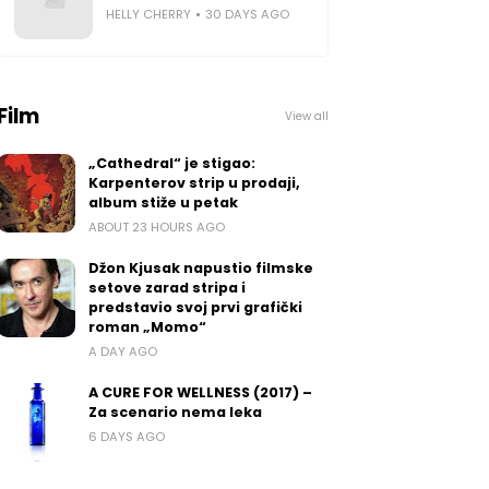
HELLY CHERRY
30 DAYS AGO
Film
View all
„Cathedral“ je stigao:
Karpenterov strip u prodaji,
album stiže u petak
ABOUT 23 HOURS AGO
Džon Kjusak napustio filmske
setove zarad stripa i
predstavio svoj prvi grafički
roman „Momo“
A DAY AGO
A CURE FOR WELLNESS (2017) –
Za scenario nema leka
6 DAYS AGO