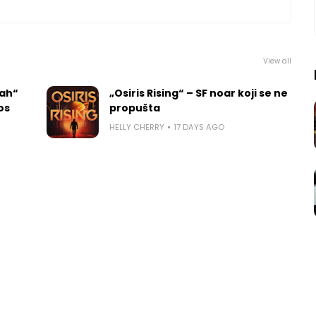
View all
rah“
„Osiris Rising“ – SF noar koji se ne
los
propušta
HELLY CHERRY
17 DAYS AGO