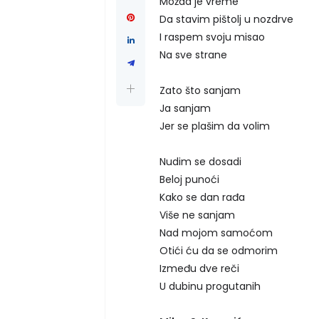
Možda je vreme
Da stavim pištolj u nozdrve
I raspem svoju misao
Na sve strane
Zato što sanjam
Ja sanjam
Jer se plašim da volim
Nudim se dosadi
Beloj punoći
Kako se dan rađa
Više ne sanjam
Nad mojom samoćom
Otići ću da se odmorim
Između dve reči
U dubinu progutanih