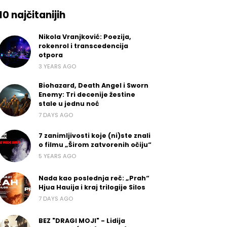
10 najčitanijih
Nikola Vranjković: Poezija,
rokenrol i transcedencija
otpora
3 YEARS AGO
Biohazard, Death Angel i Sworn
Enemy: Tri decenije žestine
stale u jednu noć
7 DAYS AGO
7 zanimljivosti koje (ni)ste znali
o filmu „Širom zatvorenih očiju“
5 YEARS AGO
Nada kao poslednja reč: „Prah“
Hjua Hauija i kraj trilogije Silos
7 DAYS AGO
BEZ "DRAGI MOJI" - Lidija