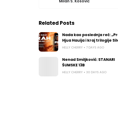
Milan S. Kosović
Related Posts
Nada kao poslednja reč: „P
Hjua Hauija i kraj trilogije Si
HELLY CHERRY
7 DAYS AGO
Nenad Smiljković: STANARI
ŠUMSKE 13B
HELLY CHERRY
30 DAYS AGO