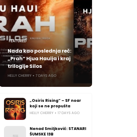
FEATURED
Nada kao poslednja reč:
„Prah“ Hjua Hauija i kraj
trilogije Silos
HELLY CHERRY
7 DAYS AGO
„Osiris Rising“ – SF noar
koji se ne propušta
HELLY CHERRY
17 DAYS AGO
Nenad Smiljković: STANARI
ŠUMSKE 13B