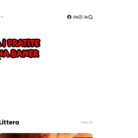
13k
3k
Littera
View all