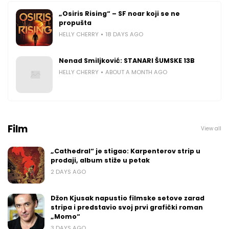
„Osiris Rising“ – SF noar koji se ne
propušta
HELLY CHERRY
18 DAYS AGO
Nenad Smiljković: STANARI ŠUMSKE 13B
HELLY CHERRY
ABOUT A MONTH AGO
Film
View all
„Cathedral“ je stigao: Karpenterov strip u
prodaji, album stiže u petak
2 DAYS AGO
Džon Kjusak napustio filmske setove zarad
stripa i predstavio svoj prvi grafički roman
„Momo“
3 DAYS AGO