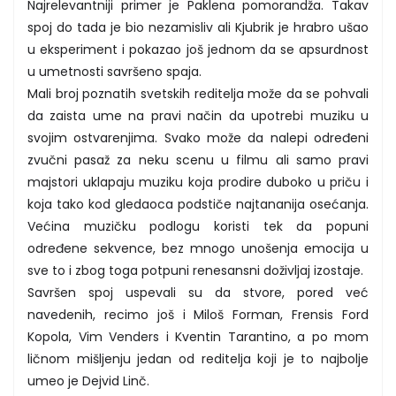
Najrelevantniji primer je Paklena pomorandža. Takav
spoj do tada je bio nezamisliv ali Kjubrik je hrabro ušao
u eksperiment i pokazao još jednom da se apsurdnost
u umetnosti savršeno spaja.
Mali broj poznatih svetskih reditelja može da se pohvali
da zaista ume na pravi način da upotrebi muziku u
svojim ostvarenjima. Svako može da nalepi određeni
zvučni pasaž za neku scenu u filmu ali samo pravi
majstori uklapaju muziku koja prodire duboko u priču i
koja tako kod gledaoca podstiče najtananija osećanja.
Većina muzičku podlogu koristi tek da popuni
određene sekvence, bez mnogo unošenja emocija u
sve to i zbog toga potpuni renesansni doživljaj izostaje.
Savršen spoj uspevali su da stvore, pored već
navedenih, recimo još i Miloš Forman, Frensis Ford
Kopola, Vim Venders i Kventin Tarantino, a po mom
ličnom mišljenju jedan od reditelja koji je to najbolje
umeo je Dejvid Linč.