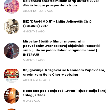
Balkanska smotra mladih strip autora 2026:
Akirin broj za prosperitet stripa
ABOUT 10 HOURS AGO
BEZ "DRAGI MOJI" - Lidija Jelisavčić Ćirić
(SOLARIS) 2017
4 MONTHS AGO
Miroslav Stašić o filmu i monografiji
posvećenim Zvoncekovoj bilježnici: Podsetili
smo ljude na jedan dobar i originalni bend |
INTERVJU
5 MONTHS AGO
Knjigovanje: Razgovor sa Nenadom Popovićem,
urednikom Helly Cherry vebzina
ABOUT A YEAR AGO
Nada kao poslednja reč: „Prah“ Hjua Hauija i kraj
trilogije Silos
9 DAYS AGO