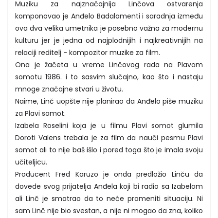
Muziku za najznačajnija Linčova ostvarenja
komponovao je Anđelo Badalamenti i saradnja između
ova dva velika umetnika je posebno važna za modernu
kulturu jer je jedna od najplodnijih i najkreativnijih na
relaciji reditelj - kompozitor muzike za film.
Ona je žačeta u vreme Linčovog rada na Plavom
somotu 1986. i to sasvim slučajno, kao što i nastaju
mnoge značajne stvari u životu.
Naime, Linč uopšte nije planirao da Anđelo piše muziku
za Plavi somot.
Izabela Roselini koja je u filmu Plavi somot glumila
Doroti Valens trebala je za film da nauči pesmu Plavi
somot ali to nije baš išlo i pored toga što je imala svoju
učiteljicu.
Producent Fred Karuzo je onda predložio Linču da
dovede svog prijatelja Anđela koji bi radio sa Izabelom
ali Linč je smatrao da to neće promeniti situaciju. Ni
sam Linč nije bio svestan, a nije ni mogao da zna, koliko