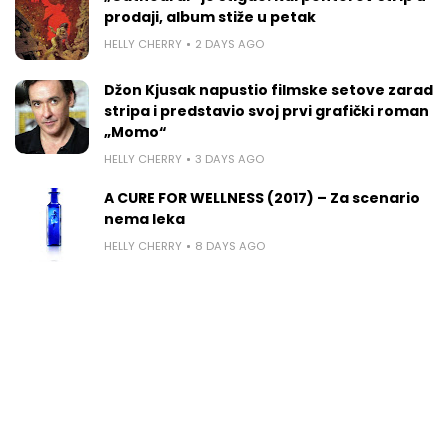
prodaji, album stiže u petak
HELLY CHERRY
2 DAYS AGO
Džon Kjusak napustio filmske setove zarad
stripa i predstavio svoj prvi grafički roman
„Momo“
HELLY CHERRY
3 DAYS AGO
A CURE FOR WELLNESS (2017) – Za scenario
nema leka
HELLY CHERRY
8 DAYS AGO