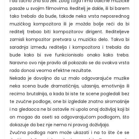
i da tačno zna šta želi. Zbog toga i ima odlične muzičke
pasaže u svojim filmovima. Reditelj je dakle, ili bi barem
tako trebalo da bude, takođe neka vrsta neposrednog
muzičkog kompozitora ili je možda bolje reći da bi
reditelj trebao biti kompozitorov dirigent. Rediteljeve
zamisli kompozitor pretvara u muzičko delo. Takva bi
saradnja između reditelja i kompozitora i trebala da
bude kako bi sve funkcionisalo onako kako treba.
Naravno ovo nije pravilo ali pokazalo se da ovakva vrsta
rada donosi veoma efektne rezultate.
Nekada je dovoljno da uz malo odgovarajuće muzike
neka scena bude dramatičnija, užasnija, emotivnija ili
recimo brutalnija, a kada bi iste te scene pogledali bez
te zvučne podloge, one bi izgledale znatno siromašnije
i na gledaoca ne bi ostavile ni upola onaj doživljaj koji bi
on mogao da oseti sa odgovarajućom podlogom, što
dokazuje da bez nje nema ni pravog doživljaja.
Zvučna podloga nam može ukazati i na to šte će se