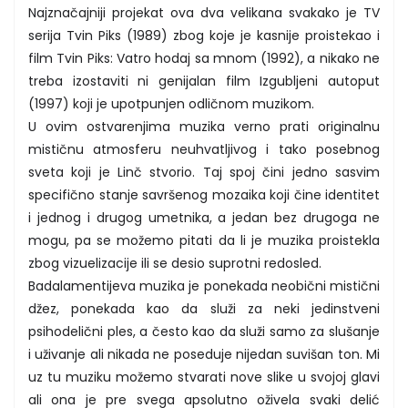
Najznačajniji projekat ova dva velikana svakako je TV
serija Tvin Piks (1989) zbog koje je kasnije proistekao i
film Tvin Piks: Vatro hodaj sa mnom (1992), a nikako ne
treba izostaviti ni genijalan film Izgubljeni autoput
(1997) koji je upotpunjen odličnom muzikom.
U ovim ostvarenjima muzika verno prati originalnu
mističnu atmosferu neuhvatljivog i tako posebnog
sveta koji je Linč stvorio. Taj spoj čini jedno sasvim
specifično stanje savršenog mozaika koji čine identitet
i jednog i drugog umetnika, a jedan bez drugoga ne
mogu, pa se možemo pitati da li je muzika proistekla
zbog vizuelizacije ili se desio suprotni redosled.
Badalamentijeva muzika je ponekada neobični mistični
džez, ponekada kao da služi za neki jedinstveni
psihodelični ples, a često kao da služi samo za slušanje
i uživanje ali nikada ne poseduje nijedan suvišan ton. Mi
uz tu muziku možemo stvarati nove slike u svojoj glavi
ali ona je pre svega apsolutno oživela svaki delić