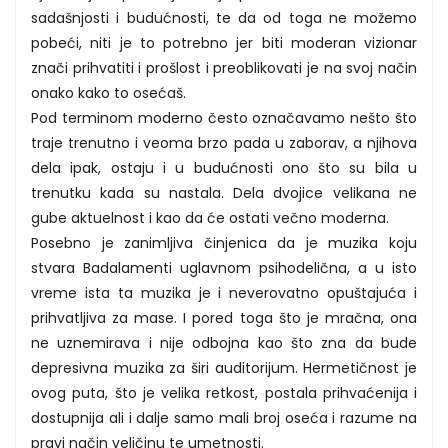
sadašnjosti i budućnosti, te da od toga ne možemo
pobeći, niti je to potrebno jer biti moderan vizionar
znači prihvatiti i prošlost i preoblikovati je na svoj način
onako kako to osećaš.
Pod terminom moderno često označavamo nešto što
traje trenutno i veoma brzo pada u zaborav, a njihova
dela ipak, ostaju i u budućnosti ono što su bila u
trenutku kada su nastala. Dela dvojice velikana ne
gube aktuelnost i kao da će ostati večno moderna.
Posebno je zanimljiva činjenica da je muzika koju
stvara Badalamenti uglavnom psihodelična, a u isto
vreme ista ta muzika je i neverovatno opuštajuća i
prihvatljiva za mase. I pored toga što je mračna, ona
ne uznemirava i nije odbojna kao što zna da bude
depresivna muzika za širi auditorijum. Hermetičnost je
ovog puta, što je velika retkost, postala prihvaćenija i
dostupnija ali i dalje samo mali broj oseća i razume na
pravi način veličinu te umetnosti.