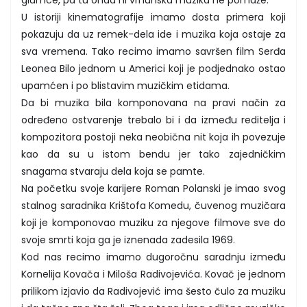
U istoriji kinematografije imamo dosta primera koji
pokazuju da uz remek-dela ide i muzika koja ostaje za
sva vremena. Tako recimo imamo savršen film Serđa
Leonea Bilo jednom u Americi koji je podjednako ostao
upamćen i po blistavim muzičkim etidama.
Da bi muzika bila komponovana na pravi način za
određeno ostvarenje trebalo bi i da između reditelja i
kompozitora postoji neka neobična nit koja ih povezuje
kao da su u istom bendu jer tako zajedničkim
snagama stvaraju dela koja se pamte.
Na početku svoje karijere Roman Polanski je imao svog
stalnog saradnika Krištofa Komedu, čuvenog muzičara
koji je komponovao muziku za njegove filmove sve do
svoje smrti koja ga je iznenada zadesila 1969.
Kod nas recimo imamo dugoročnu saradnju između
Kornelija Kovača i Miloša Radivojevića. Kovač je jednom
prilikom izjavio da Radivojević ima šesto čulo za muziku