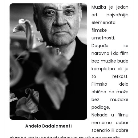
Muzika je jedan
od najvažnijih
elemenata
filmske
umetnosti.
Događa se
naravno i da film
bez muzike bude
kompletan ali je
to retkost.
Filmsko delo
obično ne može
bez muzičke
podloge.
Nekada u filmu
nemamo dobar
Anđelo Badalamenti
scenario ili dobre
glumce, pa tu onda ni vrhunska muzika ne pomaže.