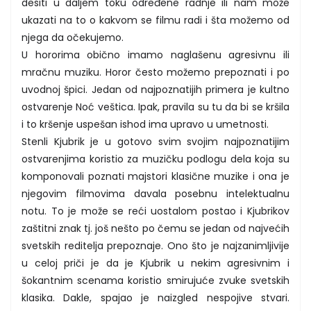
desiti u daljem toku određene radnje ili nam može
ukazati na to o kakvom se filmu radi i šta možemo od
njega da očekujemo.
U hororima obično imamo naglašenu agresivnu ili
mračnu muziku. Horor često možemo prepoznati i po
uvodnoj špici. Jedan od najpoznatijih primera je kultno
ostvarenje Noć veštica. Ipak, pravila su tu da bi se kršila
i to kršenje uspešan ishod ima upravo u umetnosti.
Stenli Kjubrik je u gotovo svim svojim najpoznatijim
ostvarenjima koristio za muzičku podlogu dela koja su
komponovali poznati majstori klasične muzike i ona je
njegovim filmovima davala posebnu intelektualnu
notu. To je može se reći uostalom postao i Kjubrikov
zaštitni znak tj. još nešto po čemu se jedan od najvećih
svetskih reditelja prepoznaje. Ono što je najzanimljivije
u celoj priči je da je Kjubrik u nekim agresivnim i
šokantnim scenama koristio smirujuće zvuke svetskih
klasika. Dakle, spajao je naizgled nespojive stvari.