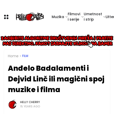
Filmovi
Umetnost
Muzika
Litte
i serije
i strip
Home
FILM
Anđelo Badalamenti i
Dejvid Linč ili magični spoj
muzike i filma
HELLY CHERRY
15 YEARS AGO