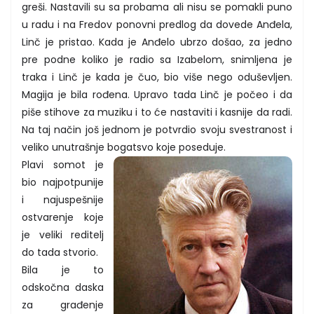
greši. Nastavili su sa probama ali nisu se pomakli puno
u radu i na Fredov ponovni predlog da dovede Anđela,
Linč je pristao. Kada je Anđelo ubrzo došao, za jedno
pre podne koliko je radio sa Izabelom, snimljena je
traka i Linč je kada je čuo, bio više nego oduševljen.
Magija je bila rođena. Upravo tada Linč je počeo i da
piše stihove za muziku i to će nastaviti i kasnije da radi.
Na taj način još jednom je potvrdio svoju svestranost i
veliko unutrašnje bogatsvo koje poseduje.
Plavi somot je
bio najpotpunije
i najuspešnije
ostvarenje koje
je veliki reditelj
do tada stvorio.
Bila je to
odskočna daska
za građenje