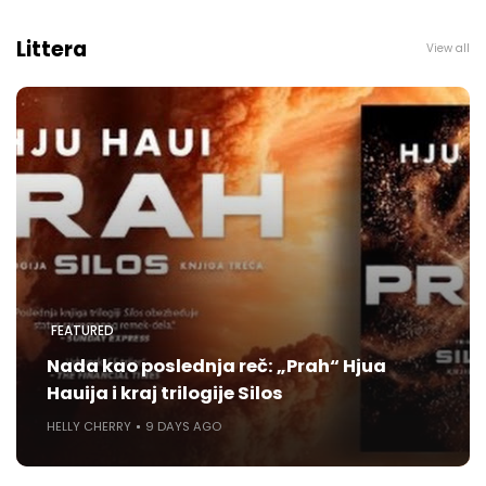
Littera
View all
FEATURED
Nada kao poslednja reč: „Prah“ Hjua
Hauija i kraj trilogije Silos
HELLY CHERRY
9 DAYS AGO