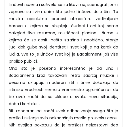
Linčovih scena i saživela se sa likovima, scenografijom i
zapravo sa svim onim što jedno Linčovo delo čini. Ta
muzika apsolutno prenosi atmosferu zadimljenih
barova u kojima se skupljaju čudaci i oni koji samo
naizgled žive razumno, mističnost planina i šuma u
kojima će se desiti nešto strašno i neobično, stanje
ljudi dok gube svoj identitet i svet koji je na korak do
ludila. Sve to je Linčov svet koji je Badalamenti još više
približio publici.
Ono što je posebno interesantno je da Linč i
Badalamenti kroz takozvani retro sadržaj muzike i
pesama uklapaju moderan stil i time dokazuju da
istinske vrednosti nemaju vremensko ograničenje i da
će uvek moći da se uklope u svaku novu situaciju,
doba i kontekst.
Biti moderan ne znači uvek odbacivanje svega što je
prošlo i rušenje svih nekadašnjih merila po svaku cenu.
Njih dvojica pokazuju da je prošlost neizostavni deo