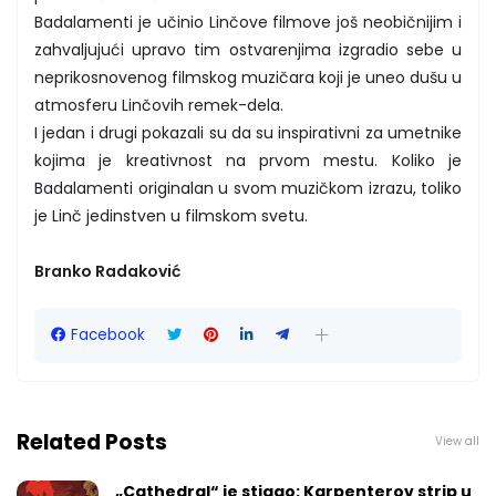
Badalamenti je učinio Linčove filmove još neobičnijim i
zahvaljujući upravo tim ostvarenjima izgradio sebe u
neprikosnovenog filmskog muzičara koji je uneo dušu u
atmosferu Linčovih remek-dela.
I jedan i drugi pokazali su da su inspirativni za umetnike
kojima je kreativnost na prvom mestu. Koliko je
Badalamenti originalan u svom muzičkom izrazu, toliko
je Linč jedinstven u filmskom svetu.
Branko Radaković
Facebook
Related Posts
View all
„Cathedral“ je stigao: Karpenterov strip u