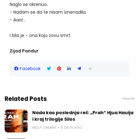
Naglo se okrenuo.
- Nadam se da te nisam iznenadila.
- Aaa!...
I bila je - ona koju zovu smrt.
Zijad Pandur
Facebook
Related Posts
View all
Nada kao poslednja reč: „Prah“ Hjua Hauija
i kraj trilogije Silos
HELLY CHERRY
9 DAYS AGO