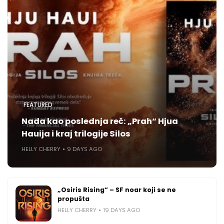
FEATURED
Nada kao poslednja reč: „Prah“ Hjua
Hauija i kraj trilogije Silos
HELLY CHERRY
9 DAYS AGO
„Osiris Rising“ – SF noar koji se ne
propušta
HELLY CHERRY
19 DAYS AGO