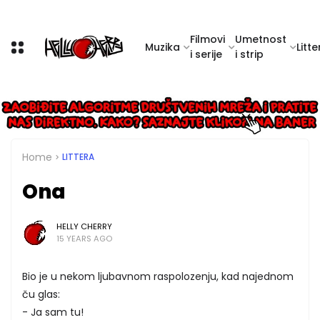
Filmovi
Umetnost
Muzika
Litte
i serije
i strip
Home
LITTERA
Ona
HELLY CHERRY
15 YEARS AGO
Bio je u nekom ljubavnom raspolozenju, kad najednom
ču glas:
- Ja sam tu!