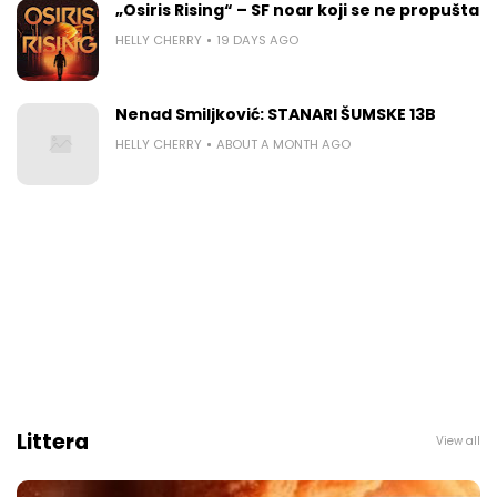
„Osiris Rising“ – SF noar koji se ne propušta
HELLY CHERRY
19 DAYS AGO
Nenad Smiljković: STANARI ŠUMSKE 13B
HELLY CHERRY
ABOUT A MONTH AGO
Littera
View all