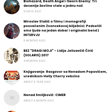
Biohazard, Death Angel i Sworn Enemy: Tri
decenije žestine stale u jednu noć
9 DAYS AGO
Miroslav Stašić o filmu i monografiji
posvećenim Zvoncekovoj bilježnici: Podsetili
smo ljude na jedan dobar i originalni bend |
INTERVJU
5 MONTHS AGO
BEZ "DRAGI MOJI" - Lidija Jelisavčić Ćirić
(SOLARIS) 2017
4 MONTHS AGO
Knjigovanje: Razgovor sa Nenadom Popovićem,
urednikom Helly Cherry vebzina
ABOUT A YEAR AGO
Nenad Smiljković: CIMER
ABOUT A MONTH AGO