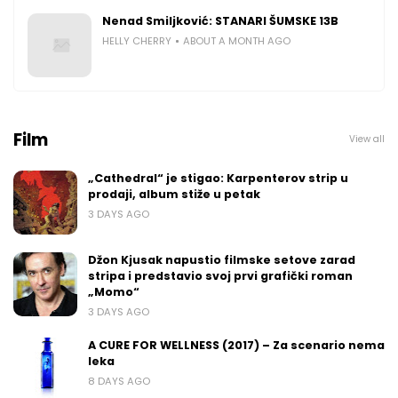
Nenad Smiljković: STANARI ŠUMSKE 13B
HELLY CHERRY
ABOUT A MONTH AGO
Film
View all
„Cathedral“ je stigao: Karpenterov strip u
prodaji, album stiže u petak
3 DAYS AGO
Džon Kjusak napustio filmske setove zarad
stripa i predstavio svoj prvi grafički roman
„Momo“
3 DAYS AGO
A CURE FOR WELLNESS (2017) – Za scenario nema
leka
8 DAYS AGO