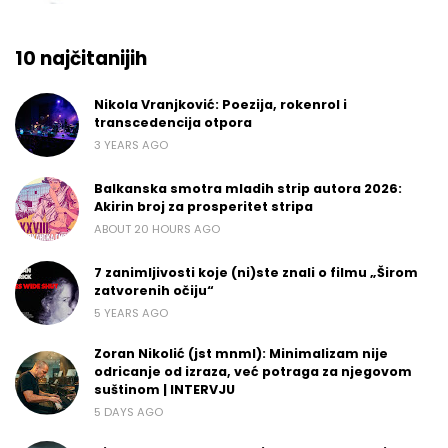
10 najčitanijih
Nikola Vranjković: Poezija, rokenrol i
transcedencija otpora
3 YEARS AGO
Balkanska smotra mladih strip autora 2026:
Akirin broj za prosperitet stripa
ABOUT 20 HOURS AGO
7 zanimljivosti koje (ni)ste znali o filmu „Širom
zatvorenih očiju“
5 YEARS AGO
Zoran Nikolić (jst mnml): Minimalizam nije
odricanje od izraza, već potraga za njegovom
suštinom | INTERVJU
5 DAYS AGO