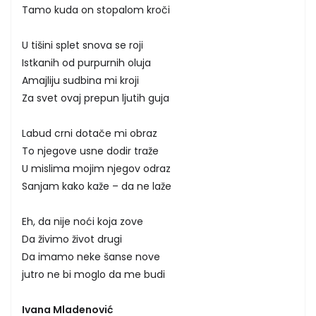
Tamo kuda on stopalom kroči
U tišini splet snova se roji
Istkanih od purpurnih oluja
Amajliju sudbina mi kroji
Za svet ovaj prepun ljutih guja
Labud crni dotače mi obraz
To njegove usne dodir traže
U mislima mojim njegov odraz
Sanjam kako kaže – da ne laže
Eh, da nije noći koja zove
Da živimo život drugi
Da imamo neke šanse nove
jutro ne bi moglo da me budi
Ivana Mladenović