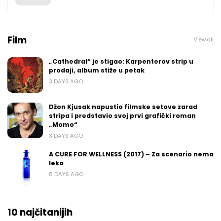
Film
View all
„Cathedral“ je stigao: Karpenterov strip u
prodaji, album stiže u petak
3 DAYS AGO
Džon Kjusak napustio filmske setove zarad
stripa i predstavio svoj prvi grafički roman
„Momo“
3 DAYS AGO
A CURE FOR WELLNESS (2017) – Za scenario nema
leka
8 DAYS AGO
10 najčitanijih