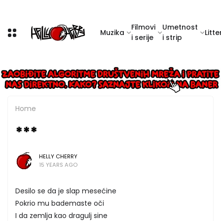
Filmovi
Umetnost
Muzika
Litte
i serije
i strip
Home
***
HELLY CHERRY
15 YEARS AGO
Desilo se da je slap mesećine
Pokrio mu bademaste oči
I da zemlja kao dragulj sine