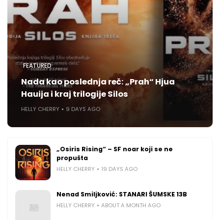
FEATURED
Nada kao poslednja reč: „Prah“ Hjua
Hauija i kraj trilogije Silos
HELLY CHERRY
9 DAYS AGO
„Osiris Rising“ – SF noar koji se ne
propušta
HELLY CHERRY
19 DAYS AGO
Nenad Smiljković: STANARI ŠUMSKE 13B
HELLY CHERRY
ABOUT A MONTH AGO