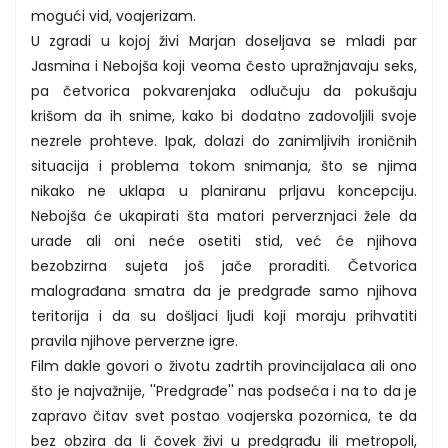
mogući vid, voajerizam.
U zgradi u kojoj živi Marjan doseljava se mladi par
Jasmina i Nebojša koji veoma često upražnjavaju seks,
pa četvorica pokvarenjaka odlučuju da pokušaju
krišom da ih snime, kako bi dodatno zadovoljili svoje
nezrele prohteve. Ipak, dolazi do zanimljivih ironičnih
situacija i problema tokom snimanja, što se njima
nikako ne uklapa u planiranu prljavu koncepciju.
Nebojša će ukapirati šta matori perverznjaci žele da
urade ali oni neće osetiti stid, već će njihova
bezobzirna sujeta još jače proraditi. Četvorica
malograđana smatra da je predgrađe samo njihova
teritorija i da su došljaci ljudi koji moraju prihvatiti
pravila njihove perverzne igre.
Film dakle govori o životu zadrtih provincijalaca ali ono
što je najvažnije, ''Predgrađe'' nas podseća i na to da je
zapravo čitav svet postao voajerska pozornica, te da
bez obzira da li čovek živi u predgrađu ili metropoli,