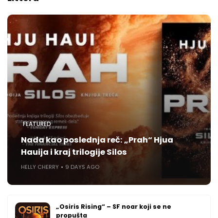
FEATURED
Nada kao poslednja reč: „Prah“ Hjua
Hauija i kraj trilogije Silos
HELLY CHERRY
9 DAYS AGO
„Osiris Rising“ – SF noar koji se ne
propušta