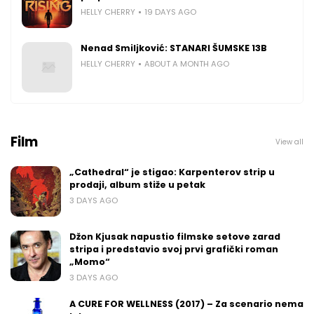
HELLY CHERRY
19 DAYS AGO
Nenad Smiljković: STANARI ŠUMSKE 13B
HELLY CHERRY
ABOUT A MONTH AGO
Film
View all
„Cathedral“ je stigao: Karpenterov strip u
prodaji, album stiže u petak
3 DAYS AGO
Džon Kjusak napustio filmske setove zarad
stripa i predstavio svoj prvi grafički roman
„Momo“
3 DAYS AGO
A CURE FOR WELLNESS (2017) – Za scenario nema