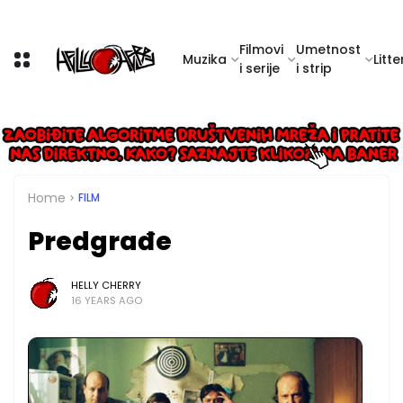
Filmovi
Umetnost
Muzika
Litte
i serije
i strip
Home
FILM
Predgrađe
HELLY CHERRY
16 YEARS AGO