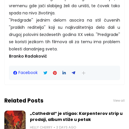
vremenu gde jači slabijeg želi da uništi, te čovek tako
spada na nivo životinja.
''Predgrađe'' jednim delom asocira na stil čuvenih
''praških reditelja'' koji su najkvalitetnija dela dali u
drugoj polovini šezdesetih godina XX veka. ''Predgrađe''
se koristi jezikom tih filmova ali za temu ima problem
bolesti današnjeg sveta.
Branko Radaković
Facebook
Related Posts
View all
„Cathedral“ je stigao: Karpenterov strip u
prodaji, album stiže u petak
HELLY CHERRY
3 DAYS AGO