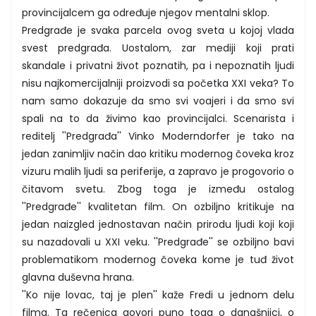
provincijalcem ga određuje njegov mentalni sklop.
Predgrađe je svaka parcela ovog sveta u kojoj vlada
svest predgrađa. Uostalom, zar mediji koji prati
skandale i privatni život poznatih, pa i nepoznatih ljudi
nisu najkomercijalniji proizvodi sa početka XXI veka? To
nam samo dokazuje da smo svi voajeri i da smo svi
spali na to da živimo kao provincijalci. Scenarista i
reditelj ''Predgrađa'' Vinko Moderndorfer je tako na
jedan zanimljiv način dao kritiku modernog čoveka kroz
vizuru malih ljudi sa periferije, a zapravo je progovorio o
čitavom svetu. Zbog toga je između ostalog
''Predgrađe'' kvalitetan film. On ozbiljno kritikuje na
jedan naizgled jednostavan način prirodu ljudi koji koji
su nazadovali u XXI veku. ''Predgrađe'' se ozbiljno bavi
problematikom modernog čoveka kome je tuđ život
glavna duševna hrana.
''Ko nije lovac, taj je plen'' kaže Fredi u jednom delu
filma. Ta rečenica govori puno toga o današnjici, o