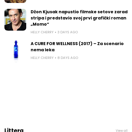
Džon Kjusak napustio filmske setove zarad
stripa i predstavio svoj prvi grafički roman
„Momo“
HELLY CHERRY
3 DAYS AGO
A CURE FOR WELLNESS (2017) – Za scenario
nema leka
HELLY CHERRY
8 DAYS AGO
Littera
View all