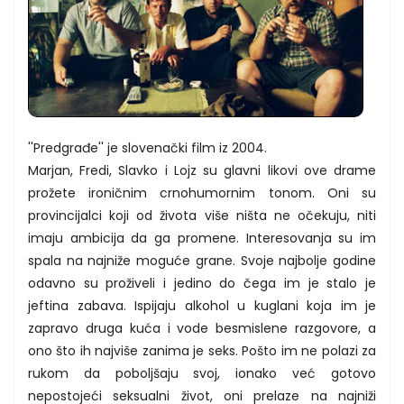
''Predgrađe'' je slovenački film iz 2004.
Marjan, Fredi, Slavko i Lojz su glavni likovi ove drame
prožete ironičnim crnohumornim tonom. Oni su
provincijalci koji od života više ništa ne očekuju, niti
imaju ambicija da ga promene. Interesovanja su im
spala na najniže moguće grane. Svoje najbolje godine
odavno su proživeli i jedino do čega im je stalo je
jeftina zabava. Ispijaju alkohol u kuglani koja im je
zapravo druga kuća i vode besmislene razgovore, a
ono što ih najviše zanima je seks. Pošto im ne polazi za
rukom da poboljšaju svoj, ionako već gotovo
nepostojeći seksualni život, oni prelaze na najniži