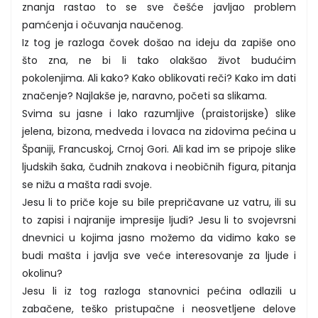
znanja rastao to se sve češće javljao problem
pamćenja i očuvanja naučenog.
Iz tog je razloga čovek došao na ideju da zapiše ono
što zna, ne bi li tako olakšao život budućim
pokolenjima. Ali kako? Kako oblikovati reči? Kako im dati
značenje? Najlakše je, naravno, početi sa slikama.
Svima su jasne i lako razumljive (praistorijske) slike
jelena, bizona, medveda i lovaca na zidovima pećina u
Španiji, Francuskoj, Crnoj Gori. Ali kad im se pripoje slike
ljudskih šaka, čudnih znakova i neobičnih figura, pitanja
se nižu a mašta radi svoje.
Jesu li to priče koje su bile prepričavane uz vatru, ili su
to zapisi i najranije impresije ljudi? Jesu li to svojevrsni
dnevnici u kojima jasno možemo da vidimo kako se
budi mašta i javlja sve veće interesovanje za ljude i
okolinu?
Jesu li iz tog razloga stanovnici pećina odlazili u
zabačene, teško pristupačne i neosvetljene delove