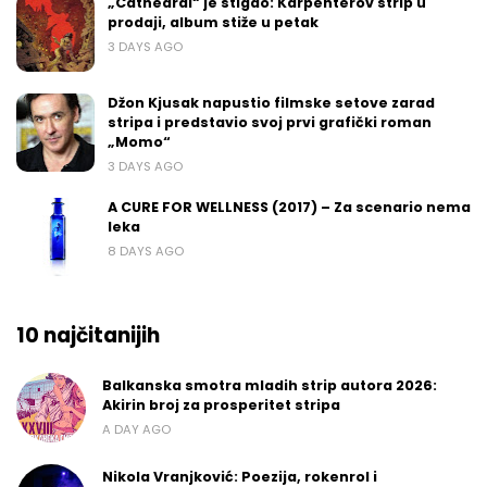
„Cathedral“ je stigao: Karpenterov strip u
prodaji, album stiže u petak
3 DAYS AGO
Džon Kjusak napustio filmske setove zarad
stripa i predstavio svoj prvi grafički roman
„Momo“
3 DAYS AGO
A CURE FOR WELLNESS (2017) – Za scenario nema
leka
8 DAYS AGO
10 najčitanijih
Balkanska smotra mladih strip autora 2026:
Akirin broj za prosperitet stripa
A DAY AGO
Nikola Vranjković: Poezija, rokenrol i