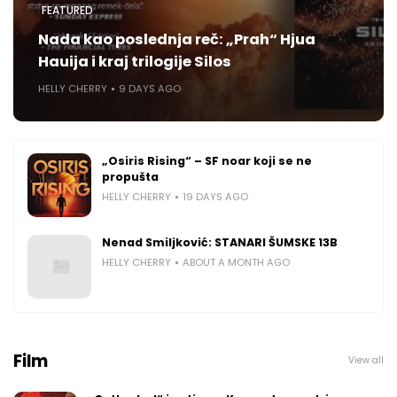
FEATURED
Nada kao poslednja reč: „Prah“ Hjua
Hauija i kraj trilogije Silos
HELLY CHERRY
9 DAYS AGO
„Osiris Rising“ – SF noar koji se ne
propušta
HELLY CHERRY
19 DAYS AGO
Nenad Smiljković: STANARI ŠUMSKE 13B
HELLY CHERRY
ABOUT A MONTH AGO
Film
View all