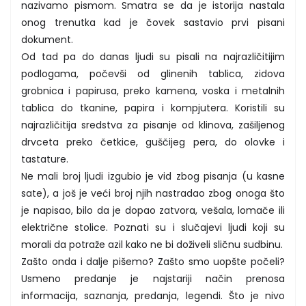
nazivamo pismom. Smatra se da je istorija nastala
onog trenutka kad je čovek sastavio prvi pisani
dokument.
Od tad pa do danas ljudi su pisali na najrazličitijim
podlogama, počevši od glinenih tablica, zidova
grobnica i papirusa, preko kamena, voska i metalnih
tablica do tkanine, papira i kompjutera. Koristili su
najrazličitija sredstva za pisanje od klinova, zašiljenog
drvceta preko četkice, guščijeg pera, do olovke i
tastature.
Ne mali broj ljudi izgubio je vid zbog pisanja (u kasne
sate), a još je veći broj njih nastradao zbog onoga što
je napisao, bilo da je dopao zatvora, vešala, lomače ili
električne stolice. Poznati su i slučajevi ljudi koji su
morali da potraže azil kako ne bi doživeli sličnu sudbinu.
Zašto onda i dalje pišemo? Zašto smo uopšte počeli?
Usmeno predanje je najstariji način prenosa
informacija, saznanja, predanja, legendi. Što je nivo