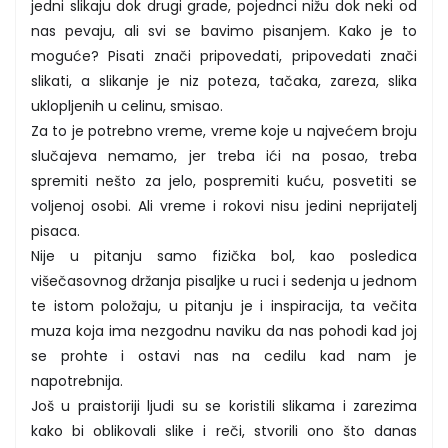
jedni slikaju dok drugi grade, pojednci nižu dok neki od
nas pevaju, ali svi se bavimo pisanjem. Kako je to
moguće? Pisati znači pripovedati, pripovedati znači
slikati, a slikanje je niz poteza, tačaka, zareza, slika
uklopljenih u celinu, smisao.
Za to je potrebno vreme, vreme koje u najvećem broju
slučajeva nemamo, jer treba ići na posao, treba
spremiti nešto za jelo, pospremiti kuću, posvetiti se
voljenoj osobi. Ali vreme i rokovi nisu jedini neprijatelj
pisaca.
Nije u pitanju samo fizička bol, kao posledica
višečasovnog držanja pisaljke u ruci i sedenja u jednom
te istom položaju, u pitanju je i inspiracija, ta večita
muza koja ima nezgodnu naviku da nas pohodi kad joj
se prohte i ostavi nas na cedilu kad nam je
napotrebnija.
Još u praistoriji ljudi su se koristili slikama i zarezima
kako bi oblikovali slike i reči, stvorili ono što danas