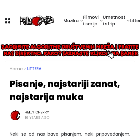
Filmovi
Umetnost
Muzika
Litte
i serije
i strip
Home
LITTERA
Pisanje, najstariji zanat,
najstarija muka
HELLY CHERRY
16 YEARS AGO
Neki se od nas bave pisanjem, neki pripovedanjem,