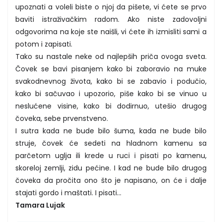
upoznati a voleli biste o njoj da pišete, vi ćete se prvo
baviti istraživačkim radom. Ako niste zadovoljni
odgovorima na koje ste naišli, vi ćete ih izmisliti sami a
potom i zapisati.
Tako su nastale neke od najlepših priča ovoga sveta.
Čovek se bavi pisanjem kako bi zaboravio na muke
svakodnevnog života, kako bi se zabavio i podučio,
kako bi sačuvao i upozorio, piše kako bi se vinuo u
neslućene visine, kako bi dodirnuo, utešio drugog
čoveka, sebe prvenstveno.
I sutra kada ne bude bilo šuma, kada ne bude bilo
struje, čovek će sedeti na hladnom kamenu sa
parčetom uglja ili krede u ruci i pisati po kamenu,
skoreloj zemlji, zidu pećine. I kad ne bude bilo drugog
čoveka da pročita ono što je napisano, on će i dalje
stajati gordo i maštati. I pisati...
Tamara Lujak