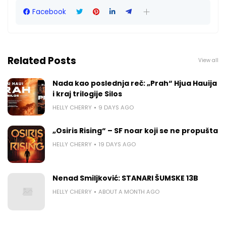
Facebook
Related Posts
View all
Nada kao poslednja reč: „Prah“ Hjua Hauija
i kraj trilogije Silos
HELLY CHERRY
9 DAYS AGO
„Osiris Rising“ – SF noar koji se ne propušta
HELLY CHERRY
19 DAYS AGO
Nenad Smiljković: STANARI ŠUMSKE 13B
HELLY CHERRY
ABOUT A MONTH AGO