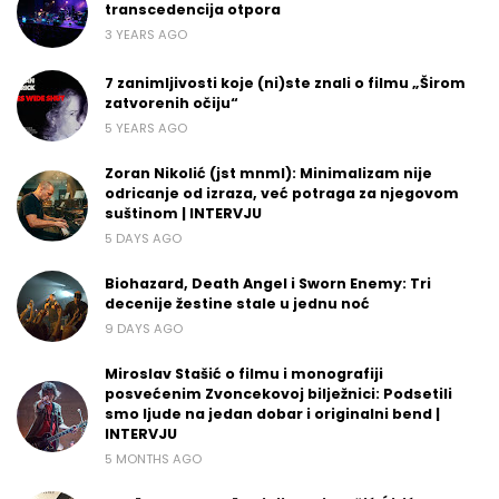
transcedencija otpora
3 YEARS AGO
7 zanimljivosti koje (ni)ste znali o filmu „Širom
zatvorenih očiju“
5 YEARS AGO
Zoran Nikolić (jst mnml): Minimalizam nije
odricanje od izraza, već potraga za njegovom
suštinom | INTERVJU
5 DAYS AGO
Biohazard, Death Angel i Sworn Enemy: Tri
decenije žestine stale u jednu noć
9 DAYS AGO
Miroslav Stašić o filmu i monografiji
posvećenim Zvoncekovoj bilježnici: Podsetili
smo ljude na jedan dobar i originalni bend |
INTERVJU
5 MONTHS AGO