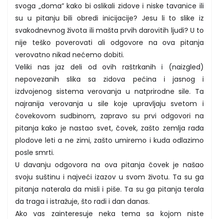
svoga „doma” kako bi oslikali zidove i niske tavanice ili
su u pitanju bili obredi inicijacije? Jesu li to slike iz
svakodnevnog života ili mašta prvih darovitih ljudi? U to
nije teško poverovati ali odgovore na ova pitanja
verovatno nikad nećemo dobiti.
Veliki nas jaz deli od ovih raštrkanih i (naizgled)
nepovezanih slika sa zidova pećina i jasnog i
izdvojenog sistema verovanja u natprirodne sile. Ta
najranija verovanja u sile koje upravljaju svetom i
čovekovom sudbinom, zapravo su prvi odgovori na
pitanja kako je nastao svet, čovek, zašto zemlja rađa
plodove leti a ne zimi, zašto umiremo i kuda odlazimo
posle smrti.
U davanju odgovora na ova pitanja čovek je našao
svoju suštinu i najveći izazov u svom životu. Ta su ga
pitanja naterala da misli i piše. Ta su ga pitanja terala
da traga i istražuje, što radi i dan danas.
Ako vas zainteresuje neka tema sa kojom niste