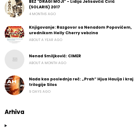
BEZ "DRAGI MOJI" - Lidija Jelisavčić Ćirić
(SOLARIS) 2017
4 MONTHS AGO
Knjigovanje: Razgovor sa Nenadom Popovićem,
urednikom Helly Cherry vebzina
ABOUT A YEAR AGO
Nenad Smiljković: CIMER
ABOUT A MONTH AGO
Nada kao poslednja reč: „Prah“ Hjua Hauija i kraj
trilogije Silos
9 DAYS AGO
Arhiva