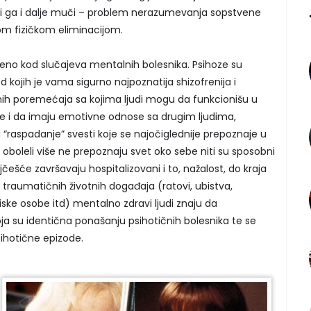
ji ga i dalje muči – problem nerazumevanja sopstvene
nom fizičkom eliminacijom.
no kod slučajeva mentalnih bolesnika. Psihoze su
d kojih je vama sigurno najpoznatija shizofrenija i
čnih poremećaja sa kojima ljudi mogu da funkcionišu u
de i da imaju emotivne odnose sa drugim ljudima,
 “raspadanje” svesti koje se najočiglednije prepoznaje u
oboleli više ne prepoznaju svet oko sebe niti su sposobni
češće završavaju hospitalizovani i to, nažalost, do kraja
traumatičnih životnih događaja (ratovi, ubistva,
ske osobe itd) mentalno zdravi ljudi znaju da
a su identična ponašanju psihotičnih bolesnika te se
sihotične epizode.