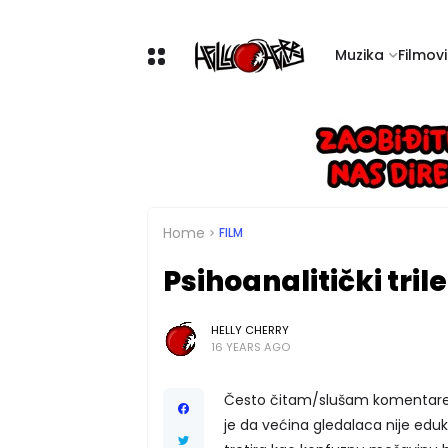
Muzika
Filmovi 
Home
FILM
Psihoanalitički tri
HELLY CHERRY
16 YEARS AGO
Često čitam/slušam komentare 
je da većina gledalaca nije eduk