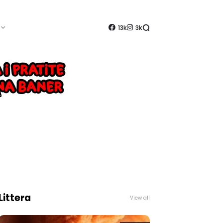
13k
3k
Littera
View all