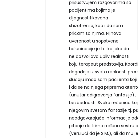
prisustvujem razgovorima sa
pacijentima kojima je
dijagnostifikovana
shizofrenija, kao i da sam
pričam sa njima. Njihova
uverenost u sopstvene
halucinacije je toliko jaka da
ne dozvoljava upliv realnosti
koju terapeut predstavlja. Koordi
događaje iz sveta realnosti pre
slučaju imao sam pacijenta koji
i da se na njega priprema atenta
(unutar odigravanja fantazije) ,
bezbednosti. Svaka rečenica koju
njegovim svetom fantazije tj. 
neodgovarajuće informacije ada
pitanje da li ima rođenu sestru
(verujući da je S.M.), ali da mu 