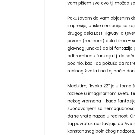
vam pišem sve ovo tj. možda s
Pokušavam da vam objasnim da i
impresije, utiske i emocije sa ko
drugog dela Lost Higway-a (svet
prvom (realnom) delu filma – s
glavnog junaka) da bi fantazija p
odbrambenu funkciju tj. da saču
počinio, kao i da pokuša da razr
realnog života i na taj način d
Međutim, “kvaka 22” je u tome 
razreše u imaginarnom svetu te s
nekog vremena – kada fantazija 
suočavanjem sa nemogućnošću r
da se vrate nazad u realnost. On
taj povratak nastavljaju da žive
konstantnog bolničkog nadzora. N