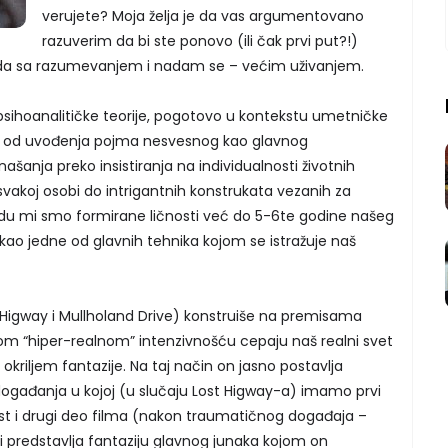
verujete? Moja želja je da vas argumentovano
razuverim da bi ste ponovo (ili čak prvi put?!)
sada sa razumevanjem i nadam se – većim uživanjem.
psihoanalitičke teorije, pogotovo u kontekstu umetničke
e: od uvođenja pojma nesvesnog kao glavnog
anja preko insistiranja na individualnosti životnih
akoj osobi do intrigantnih konstrukata vezanih za
ojdu mi smo formirane ličnosti već do 5-6te godine našeg
kao jedne od glavnih tehnika kojom se istražuje naš
 Higway i Mullholand Drive) konstruiše na premisama
om “hiper-realnom” intenzivnošću cepaju naš realni svet
okriljem fantazije. Na taj način on jasno postavlja
ogađanja u kojoj (u slučaju Lost Higway-a) imamo prvi
nost i drugi deo filma (nakon traumatičnog događaja –
oji predstavlja fantaziju glavnog junaka kojom on