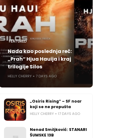
FEATURED
Nada kao poslednja reč:
„Prah“ Hjua Hauija i kraj
trilogije Silos
HELLY CHERRY
7 DAYS AGO
„Osiris Rising“ – SF noar
koji se ne propušta
HELLY CHERRY
17 DAYS AGO
Nenad Smiljković: STANARI
ŠUMSKE 13B