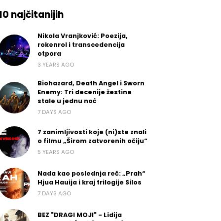
10 najčitanijih
Nikola Vranjković: Poezija,
rokenrol i transcedencija
otpora
3 YEARS AGO
Biohazard, Death Angel i Sworn
Enemy: Tri decenije žestine
stale u jednu noć
7 DAYS AGO
7 zanimljivosti koje (ni)ste znali
o filmu „Širom zatvorenih očiju“
5 YEARS AGO
Nada kao poslednja reč: „Prah“
Hjua Hauija i kraj trilogije Silos
7 DAYS AGO
BEZ "DRAGI MOJI" - Lidija