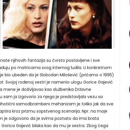
nate njihovih fantazija su čvrsto postavljene i sve
rađuju po matricama svog internog ludila. U konkretnom
 je bio ubeđen da je Slobodan Milošević (pričamo o 1995)
t. Svojoj rođenoj sestri je namenio ulogu Gorice Gajević
 a mene je doživljavao kao službenika Državne
 sam ja izgovorio za njega je predstavljala vezu sa
psihotični samodbrambeni mehanizam je toliko jak da sve
ptira kroz prizmu sopstvenog scenarija. Npr. na moje
 on je odgovorio da je svima poznato da ima brata
je Gorica Gajević bliska kao da mu je sestra. Zbog čega