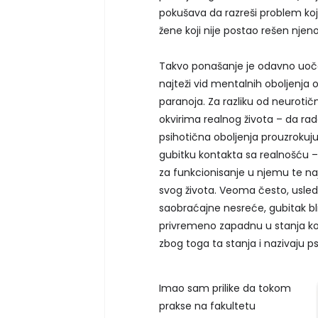
pokušava da razreši problem ko
žene koji nije postao rešen nje
Takvo ponašanje je odavno uoče
najteži vid mentalnih oboljenja o
paranoja. Za razliku od neuroti
okvirima realnog života – da ra
psihotična oboljenja prouzrokuju
gubitku kontakta sa realnošću – 
za funkcionisanje u njemu te naj
svog života. Veoma često, usled 
saobraćajne nesreće, gubitak bli
privremeno zapadnu u stanja koj
zbog toga ta stanja i nazivaju p
Imao sam prilike da tokom
prakse na fakultetu