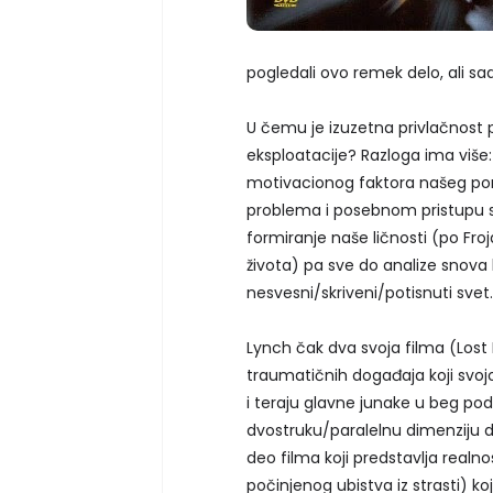
pogledali ovo remek delo, ali 
U čemu je izuzetna privlačnost 
eksploatacije? Razloga ima viš
motivacionog faktora našeg ponaš
problema i posebnom pristupu sv
formiranje naše ličnosti (po Fr
života) pa sve do analize snova 
nesvesni/skriveni/potisnuti svet.
Lynch čak dva svoja filma (Lost
traumatičnih događaja koji svoj
i teraju glavne junake u beg pod 
dvostruku/paralelnu dimenziju d
deo filma koji predstavlja real
počinjenog ubistva iz strasti) k