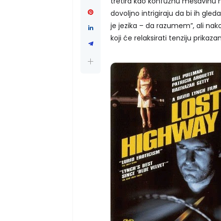
tretira kao konfuznu mešavinu h
dovoljno intrigiraju da bi ih gled
je jezika – da razumem”, ali nak
koji će relaksirati tenziju prikaz