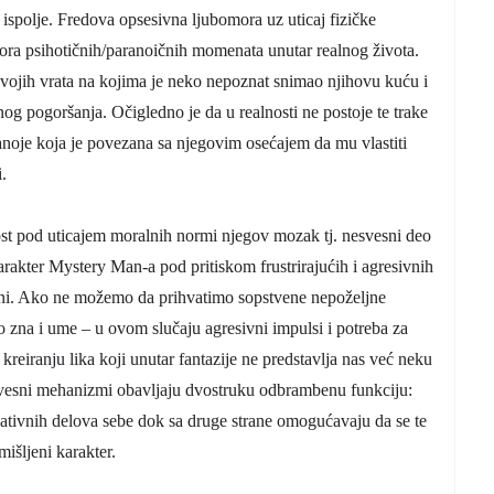
 ispolje. Fredova opsesivna ljubomora uz uticaj fizičke
dora psihotičnih/paranoičnih momenata unutar realnog života.
svojih vrata na kojima je neko nepoznat snimao njihovu kuću i
nog pogoršanja. Očigledno je da u realnosti ne postoje te trake
noje koja je povezana sa njegovim osećajem da mu vlastiti
.
st pod uticajem moralnih normi njegov mozak tj. nesvesni deo
karakter Mystery Man-a pod pritiskom frustrirajućih i agresivnih
ni. Ako ne možemo da prihvatimo sopstvene nepoželjne
 zna i ume – u ovom slučaju agresivni impulsi i potreba za
kreiranju lika koji unutar fantazije ne predstavlja nas već neku
esvesni mehanizmi obavljaju dvostruku odbrambenu funkciju:
egativnih delova sebe dok sa druge strane omogućavaju da se te
mišljeni karakter.