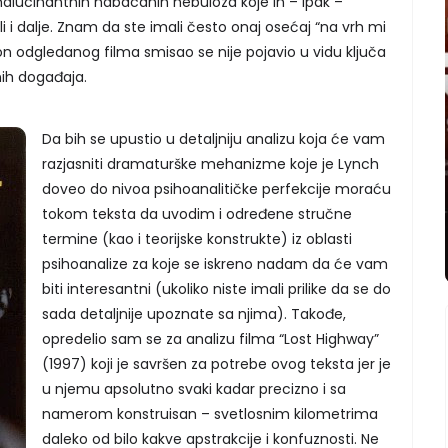
alucinantnih nabacanih nebuloza koje ih – ipak –
ali i dalje. Znam da ste imali često onaj osećaj “na vrh mi
on odgledanog filma smisao se nije pojavio u vidu ključa
anih događaja.
Da bih se upustio u detaljniju analizu koja će vam
razjasniti dramaturške mehanizme koje je Lynch
doveo do nivoa psihoanalitičke perfekcije moraću
tokom teksta da uvodim i određene stručne
termine (kao i teorijske konstrukte) iz oblasti
psihoanalize za koje se iskreno nadam da će vam
biti interesantni (ukoliko niste imali prilike da se do
sada detaljnije upoznate sa njima). Takođe,
opredelio sam se za analizu filma “Lost Highway”
(1997) koji je savršen za potrebe ovog teksta jer je
u njemu apsolutno svaki kadar precizno i sa
namerom konstruisan – svetlosnim kilometrima
daleko od bilo kakve apstrakcije i konfuznosti. Ne