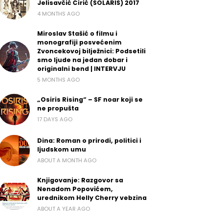
Jelisavčić Ćirić (SOLARIS) 2017
4 MONTHS AGO
Miroslav Stašić o filmu i
monografiji posvećenim
Zvoncekovoj bilježnici: Podsetili
smo ljude na jedan dobar i
originalni bend | INTERVJU
5 MONTHS AGO
„Osiris Rising“ – SF noar koji se
ne propušta
17 DAYS AGO
Dina: Roman o prirodi, politici i
ljudskom umu
ABOUT A MONTH AGO
Knjigovanje: Razgovor sa
Nenadom Popovićem,
urednikom Helly Cherry vebzina
ABOUT A YEAR AGO