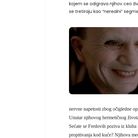
kojem se odigrava njihov ceo živo
se tretiraju kao “nerealni” segme
nervne napetosti zbog očigledne op
Unutar njihovog hermetičnog života
Sećate se Fredovih poziva iz klub
propitivanja kod kuće? Njihova me