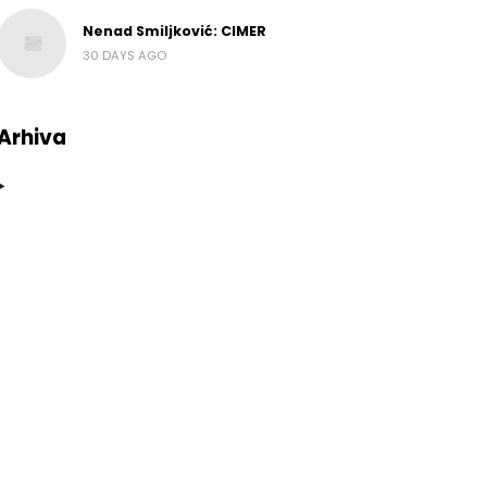
Nenad Smiljković: CIMER
30 DAYS AGO
Arhiva