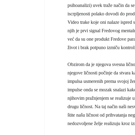
psihoanalizi) uvek traže način da se
iscrpljenosti polako dovodi do pro
Video trake koje oni nalaze ispred 
njih je prvi signal Fredovog mental
već da su one produkt Fredove para
život i brak potpuno izmiču kontroli
Obzirom da je njegova svesna lično
njegove ličnosti počinje da stvara 
impulsa usmerenih prema svojoj že
impulse onda se mozak snalazi kako
njihovim pražnjenjem se realizuje u 
drugu ličnost. Na taj način naši n
štite našu ličnost od prihvatanja n
nedozvoljene želje realizuju kroz iz