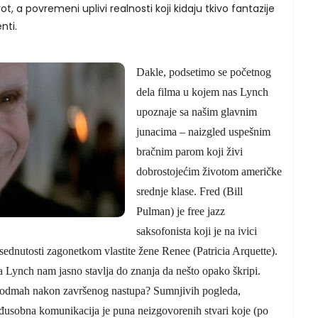
t, a povremeni uplivi realnosti koji kidaju tkivo fantazije
nti.
Dakle, podsetimo se početnog
dela filma u kojem nas Lynch
upoznaje sa našim glavnim
junacima – naizgled uspešnim
bračnim parom koji živi
dobrostojećim životom američke
srednje klase. Fred (Bill
Pulman) je free jazz
saksofonista koji je na ivici
sednutosti zagonetkom vlastite žene Renee (Patricia Arquette).
 Lynch nam jasno stavlja do znanja da nešto opako škripi.
a odmah nakon završenog nastupa? Sumnjivih pogleda,
đusobna komunikacija je puna neizgovorenih stvari koje (po